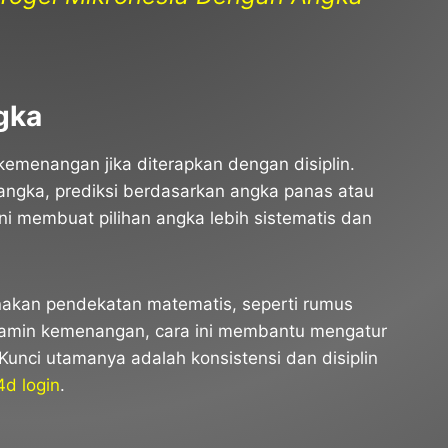
gka
emenangan jika diterapkan dengan disiplin.
ngka, prediksi berdasarkan angka panas atau
ini membuat pilihan angka lebih sistematis dan
nakan pendekatan matematis, seperti rumus
njamin kemenangan, cara ini membantu mengatur
Kunci utamanya adalah konsistensi dan disiplin
i4d login
.