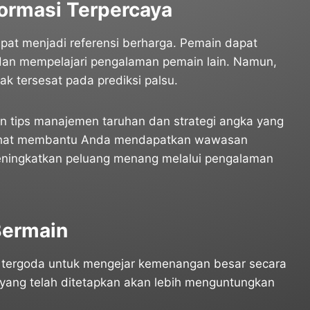
ormasi Terpercaya
dapat menjadi referensi berharga. Pemain dapat
, dan mempelajari pengalaman pemain lain. Namun,
ak tersesat pada prediksi palsu.
an tips manajemen taruhan dan strategi angka yang
 sehat membantu Anda mendapatkan wawasan
ingkatkan peluang menang melalui pengalaman
Bermain
n tergoda untuk mengejar kemenangan besar secara
 yang telah ditetapkan akan lebih menguntungkan