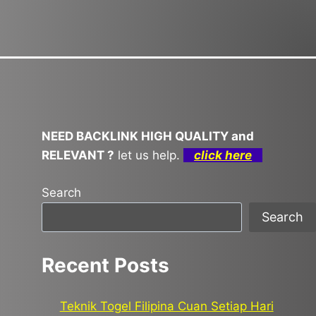
NEED BACKLINK HIGH QUALITY and
RELEVANT ?
let us help.
click here
Search
Search
Recent Posts
Teknik Togel Filipina Cuan Setiap Hari