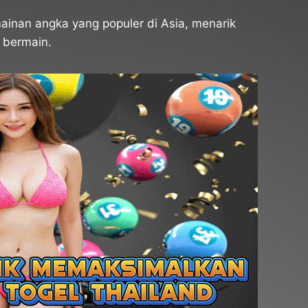
mainan angka yang populer di Asia, menarik
 bermain.