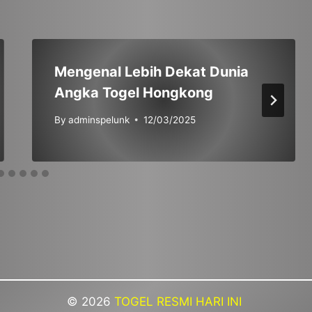
Mengenal Lebih Dekat Dunia
Angka Togel Hongkong
By
adminspelunk
12/03/2025
© 2026
TOGEL RESMI HARI INI