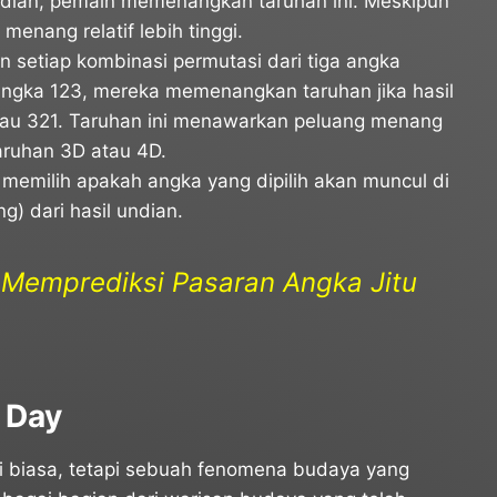
ndian, pemain memenangkan taruhan ini. Meskipun
enang relatif lebih tinggi.
 setiap kombinasi permutasi dari tiga angka
 angka 123, mereka memenangkan taruhan jika hasil
 atau 321. Taruhan ini menawarkan peluang menang
aruhan 3D atau 4D.
memilih apakah angka yang dipilih akan muncul di
g) dari hasil undian.
 Memprediksi Pasaran Angka Jitu
 Day
di biasa, tetapi sebuah fenomena budaya yang