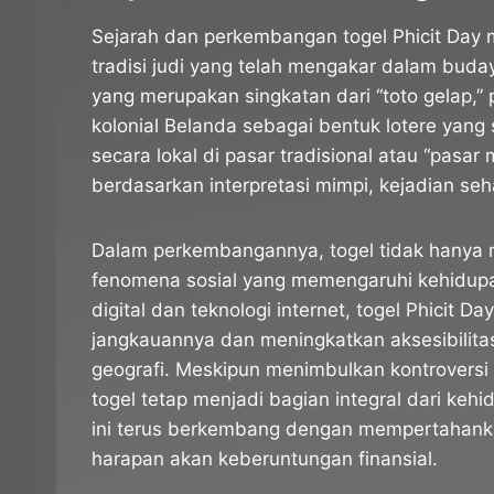
Sejarah dan perkembangan togel Phicit Day
tradisi judi yang telah mengakar dalam buda
yang merupakan singkatan dari “toto gelap,”
kolonial Belanda sebagai bentuk lotere yang
secara lokal di pasar tradisional atau “pas
berdasarkan interpretasi mimpi, kejadian seha
Dalam perkembangannya, togel tidak hanya m
fenomena sosial yang memengaruhi kehidupa
digital dan teknologi internet, togel Phicit D
jangkauannya dan meningkatkan aksesibilitas
geografi. Meskipun menimbulkan kontroversi 
togel tetap menjadi bagian integral dari keh
ini terus berkembang dengan mempertahanka
harapan akan keberuntungan finansial.