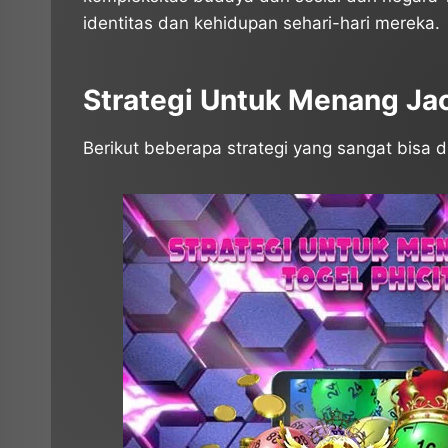
identitas dan kehidupan sehari-hari mereka.
Strategi Untuk Menang Jac
Berikut beberapa strategi yang sangat bisa d