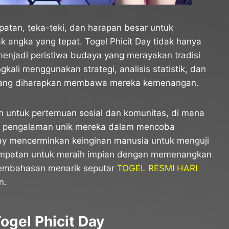
atan, teka-teki, dan harapan besar untuk
ngka yang tepat. Togel Phicit Day tidak hanya
menjadi peristiwa budaya yang merayakan tradisi
kali menggunakan strategi, analisis statistik, dan
r yang diharapkan membawa mereka kemenangan.
orm untuk pertemuan sosial dan komunitas, di mana
an pengalaman unik mereka dalam mencoba
Day mencerminkan keinginan manusia untuk menguji
mpatan untuk meraih impian dengan memenangkan
 pembahasan menarik seputar
TOGEL RESMI HARI
n.
gel Phicit Day