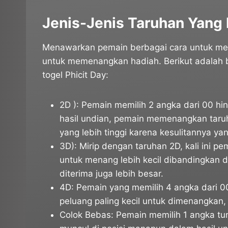
Jenis-Jenis Taruhan Yang
Menawarkan pemain berbagai cara untuk me
untuk memenangkan hadiah. Berikut adalah 
togel Phicit Day:
2D ): Pemain memilih 2 angka dari 00 hi
hasil undian, pemain memenangkan taruh
yang lebih tinggi karena kesulitannya yan
3D): Mirip dengan taruhan 2D, kali ini p
untuk menang lebih kecil dibandingkan 
diterima juga lebih besar.
4D: Pemain yang memilih 4 angka dari 0
peluang paling kecil untuk dimenangkan,
Colok Bebas: Pemain memilih 1 angka tung