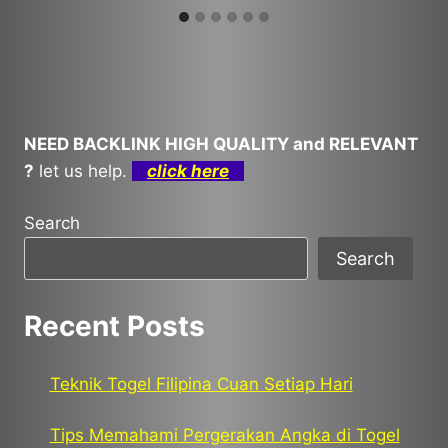
NEED BACKLINK HIGH QUALITY and RELEVANT
?
let us help.
click here
Search
Search
Recent Posts
Teknik Togel Filipina Cuan Setiap Hari
Tips Memahami Pergerakan Angka di Togel