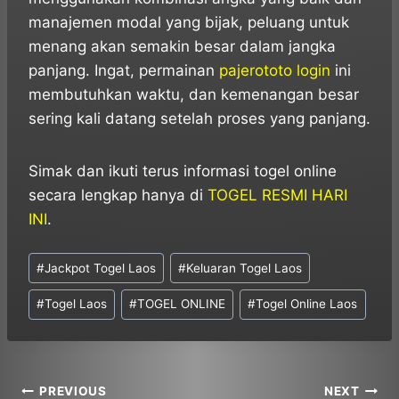
manajemen modal yang bijak, peluang untuk
menang akan semakin besar dalam jangka
panjang. Ingat, permainan
pajerototo login
ini
membutuhkan waktu, dan kemenangan besar
sering kali datang setelah proses yang panjang.
Simak dan ikuti terus informasi togel online
secara lengkap hanya di
TOGEL RESMI HARI
INI
.
Post
#
Jackpot Togel Laos
#
Keluaran Togel Laos
Tags:
#
Togel Laos
#
TOGEL ONLINE
#
Togel Online Laos
Post
PREVIOUS
NEXT