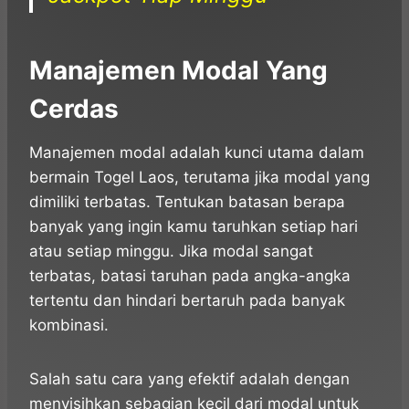
Manajemen Modal Yang
Cerdas
Manajemen modal adalah kunci utama dalam
bermain Togel Laos, terutama jika modal yang
dimiliki terbatas. Tentukan batasan berapa
banyak yang ingin kamu taruhkan setiap hari
atau setiap minggu. Jika modal sangat
terbatas, batasi taruhan pada angka-angka
tertentu dan hindari bertaruh pada banyak
kombinasi.
Salah satu cara yang efektif adalah dengan
menyisihkan sebagian kecil dari modal untuk