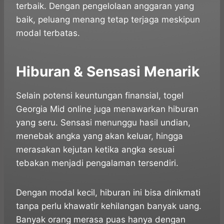
terbaik. Dengan pengelolaan anggaran yang
baik, peluang menang tetap terjaga meskipun
modal terbatas.
Hiburan & Sensasi Menarik
Selain potensi keuntungan finansial, togel
Georgia Mid online juga menawarkan hiburan
yang seru. Sensasi menunggu hasil undian,
menebak angka yang akan keluar, hingga
merasakan kejutan ketika angka sesuai
tebakan menjadi pengalaman tersendiri.
Dengan modal kecil, hiburan ini bisa dinikmati
tanpa perlu khawatir kehilangan banyak uang.
Banyak orang merasa puas hanya dengan