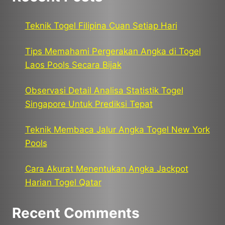
Teknik Togel Filipina Cuan Setiap Hari
Tips Memahami Pergerakan Angka di Togel
Laos Pools Secara Bijak
Observasi Detail Analisa Statistik Togel
Singapore Untuk Prediksi Tepat
Teknik Membaca Jalur Angka Togel New York
Pools
Cara Akurat Menentukan Angka Jackpot
Harian Togel Qatar
Recent Comments