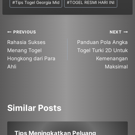
#
Tips Togel Georgia Mid
#
TOGEL RESMI HARI INI
Post
PREVIOUS
NEXT
Rahasia Sukses
Panduan Pola Angka
navigation
Menang Togel
Togel Turki 2D Untuk
Hongkong dari Para
Kemenangan
Ahli
Maksimal
Similar Posts
Tips Meningkatkan Peluang