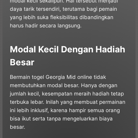
modal kecil sekalipun. Hal tersebut menjadi
daya tarik tersendiri, terutama bagi pemain
yang lebih suka fleksibilitas dibandingkan
harus hadir secara langsung.
Modal Kecil Dengan Hadiah
Besar
Bermain togel Georgia Mid online tidak
membutuhkan modal besar. Hanya dengan
jumlah kecil, kesempatan meraih hadiah tetap
terbuka lebar. Inilah yang membuat permainan
ini lebih inklusif, karena hampir semua orang
bisa ikut serta tanpa mengeluarkan biaya
besar.