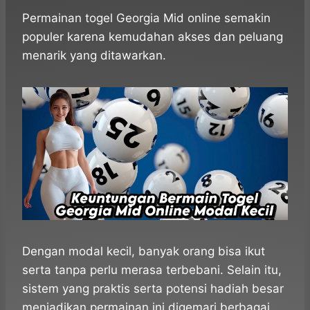
h
a
e
k
e
i
a
c
s
y
l
n
Permainan togel Georgia Mid online semakin
t
e
s
p
e
e
populer karena kemudahan akses dan peluang
s
b
e
e
g
menarik yang ditawarkan.
A
o
n
r
p
o
g
a
p
k
e
m
r
Dengan modal kecil, banyak orang bisa ikut
serta tanpa perlu merasa terbebani. Selain itu,
sistem yang praktis serta potensi hadiah besar
menjadikan permainan ini digemari berbagai