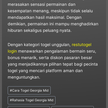
merasakan sensasi permainan dan
kesempatan menang, meskipun tidak selalu
mendapatkan hasil maksimal. Dengan
demikian, permainan ini mampu menghadirkan
hiburan sekaligus peluang nyata.
Dengan kategori togel unggulan,
restutogel
login
menawarkan pengalaman bermain seru,
bonus menarik, serta diskon pasaran besar
yang menjadikannya pilihan tepat bagi pecinta
togel yang mencari platform aman dan
menguntungkan.
Post
#
Cara Togel Georgia Mid
Tags:
#
Rahasia Togel Georgia Mid