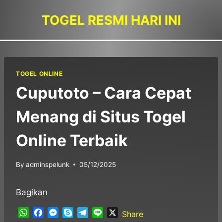
Skip
TOGEL RESMI HARI INI
to
content
TOGEL ONLINE
Cuputoto – Cara Cepat
Menang di Situs Togel
Online Terbaik
By
adminspelunk
05/12/2025
Bagikan
W
F
M
S
T
L
X
Share