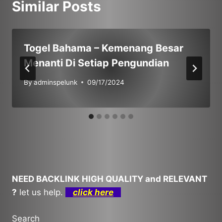
Similar Posts
Togel Bahama – Kemenang Besar
Menanti Di Setiap Pengundian
By
adminspelunk
09/17/2024
NEED BACKLINK HIGH QUALITY and RELEVANT
?
let us help.
click here
Search