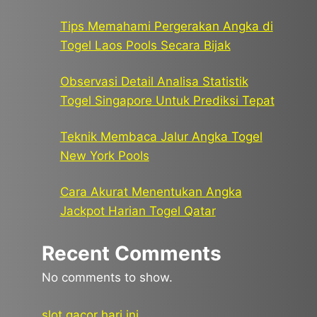
Tips Memahami Pergerakan Angka di
Togel Laos Pools Secara Bijak
Observasi Detail Analisa Statistik
Togel Singapore Untuk Prediksi Tepat
Teknik Membaca Jalur Angka Togel
New York Pools
Cara Akurat Menentukan Angka
Jackpot Harian Togel Qatar
Recent Comments
No comments to show.
slot gacor hari ini