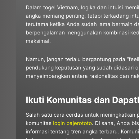
Dalam togel Vietnam, logika dan intuisi memil
angka memang penting, tetapi terkadang intu
terutama ketika Anda sudah lama bermain d
berpengalaman menggunakan kombinasi kedu
maksimal.
Namun, jangan terlalu bergantung pada “feel
pendukung keputusan yang sudah didasari ol
menyeimbangkan antara rasionalitas dan nal
Ikuti Komunitas dan Dapat
Salah satu cara cerdas untuk meningkatkan
komunitas
login pajerototo
. Di sana, Anda bi
informasi tentang tren angka terbaru. Komun