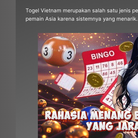
h
a
e
k
e
i
a
c
s
y
l
n
Togel Vietnam merupakan salah satu jenis p
t
e
s
p
e
e
pemain Asia karena sistemnya yang menarik.
s
b
e
e
g
A
o
n
r
p
o
g
a
p
k
e
m
r