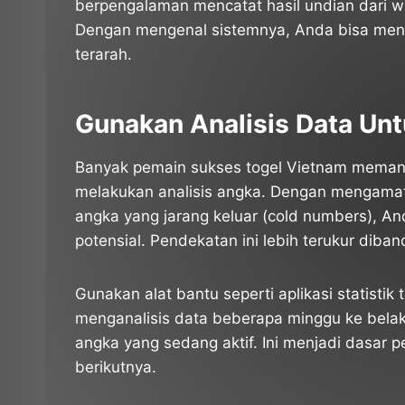
berpengalaman mencatat hasil undian dari w
Dengan mengenal sistemnya, Anda bisa mengat
terarah.
Gunakan Analisis Data Un
Banyak pemain sukses togel Vietnam meman
melakukan analisis angka. Dengan mengamat
angka yang jarang keluar (cold numbers), A
potensial. Pendekatan ini lebih terukur diba
Gunakan alat bantu seperti aplikasi statistik
menganalisis data beberapa minggu ke bela
angka yang sedang aktif. Ini menjadi dasar 
berikutnya.