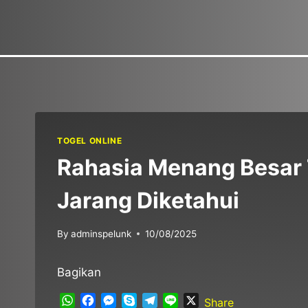
Skip
to
content
TOGEL ONLINE
Rahasia Menang Besar 
Jarang Diketahui
By
adminspelunk
10/08/2025
Bagikan
W
F
M
S
T
L
X
Share