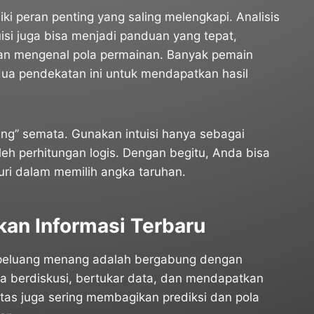
iki peran penting yang saling melengkapi. Analisis
isi juga bisa menjadi panduan yang tepat,
an mengenal pola permainan. Banyak pemain
a pendekatan ini untuk mendapatkan hasil
ing” semata. Gunakan intuisi hanya sebagai
eh perhitungan logis. Dengan begitu, Anda bisa
uri dalam memilih angka taruhan.
kan Informasi Terbaru
 peluang menang adalah bergabung dengan
sa berdiskusi, bertukar data, dan mendapatkan
itas juga sering membagikan prediksi dan pola