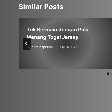
Similar Posts
Trik Bermain dengan Pola
Menang Togel Jersey
By
adminspelunk
03/01/2025