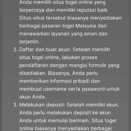
Anda memilih situs togel online yang
terpercaya dan memiliki reputasi baik.
Situs-situs tersebut biasanya menyediakan
berbagai pasaran togel Malaysia dan
menawarkan layanan yang aman dan
terjamin.
Daftar dan buat akun: Setelah memilih
situs togel online, lakukan proses
pendaftaran dengan mengisi formulir yang
disediakan. Biasanya, Anda perlu
memberikan informasi pribadi dan
membuat username serta password untuk
akun Anda.
Melakukan deposit: Setelah memiliki akun,
Anda perlu melakukan deposit ke akun
Anda untuk memulai bermain. Situs togel
online biasanya menyediakan berbagai