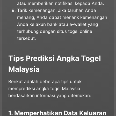
atau memberikan notifikasi kepada Anda.
Tarik kemenangan: Jika taruhan Anda
menang, Anda dapat menarik kemenangan
Anda ke akun bank atau e-wallet yang
terhubung dengan situs togel online
tersebut.
Tips Prediksi Angka Togel
Malaysia
Berikut adalah beberapa tips untuk
memprediksi angka togel Malaysia
berdasarkan informasi yang ditemukan:
1. Memperhatikan Data Keluaran