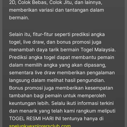
2D, Colok Bebas, Colok Jitu, dan lainnya,
memberikan variasi dan tantangan dalam
bermain.
Selain itu, fitur-fitur seperti prediksi angka
togel, live draw, dan bonus promosi juga
menambah daya tarik bermain Togel Malaysia.
Prediksi angka togel dapat membantu pemain
dalam memilih angka yang akan dipasang,
sementara live draw memberikan pengalaman
langsung dalam melihat hasil pengundian.
Bonus promosi juga memberikan kesempatan
tambahan bagi pemain untuk memperoleh
keuntungan lebih. Selalu ikuti informasi terkini
dan menarik yang telah kami rangkum meliputi
TOGEL RESMI HARI INI tentunya hanya di
spelunkyexplorersclub.com