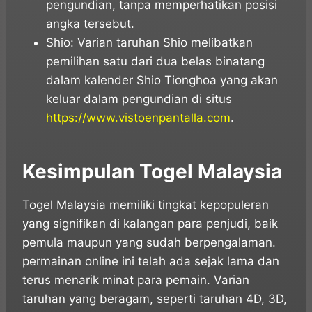
pengundian, tanpa memperhatikan posisi
angka tersebut.
Shio: Varian taruhan Shio melibatkan
pemilihan satu dari dua belas binatang
dalam kalender Shio Tionghoa yang akan
keluar dalam pengundian di situs
https://www.vistoenpantalla.com
.
Kesimpulan Togel Malaysia
Togel Malaysia memiliki tingkat kepopuleran
yang signifikan di kalangan para penjudi, baik
pemula maupun yang sudah berpengalaman.
permainan online ini telah ada sejak lama dan
terus menarik minat para pemain. Varian
taruhan yang beragam, seperti taruhan 4D, 3D,