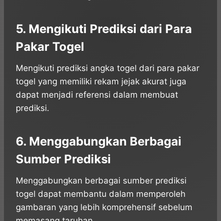
5. Mengikuti Prediksi dari Para
Pakar Togel
Mengikuti prediksi angka togel dari para pakar
togel yang memiliki rekam jejak akurat juga
dapat menjadi referensi dalam membuat
prediksi.
6. Menggabungkan Berbagai
Sumber Prediksi
Menggabungkan berbagai sumber prediksi
togel dapat membantu dalam memperoleh
gambaran yang lebih komprehensif sebelum
memasang taruhan.