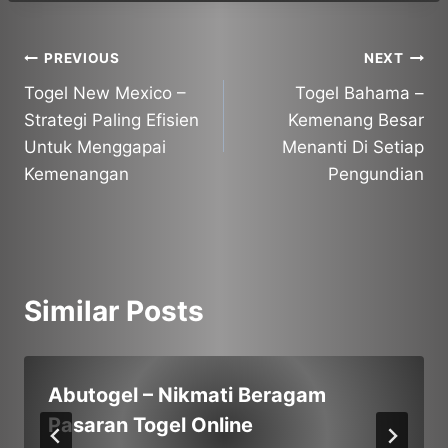
Post
PREVIOUS
NEXT
Togel New Mexico –
Togel Bahama –
navigation
Strategi Paling Efisien
Kemenang Besar
Untuk Menggapai
Menanti Di Setiap
Kemenangan
Pengundian
Similar Posts
Abutogel – Nikmati Beragam
Pasaran Togel Online