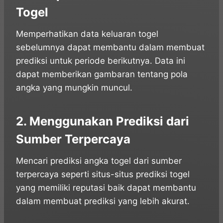
Togel
Memperhatikan data keluaran togel
sebelumnya dapat membantu dalam membuat
prediksi untuk periode berikutnya. Data ini
dapat memberikan gambaran tentang pola
angka yang mungkin muncul.
2. Menggunakan Prediksi dari
Sumber Terpercaya
Mencari prediksi angka togel dari sumber
terpercaya seperti situs-situs prediksi togel
yang memiliki reputasi baik dapat membantu
dalam membuat prediksi yang lebih akurat.