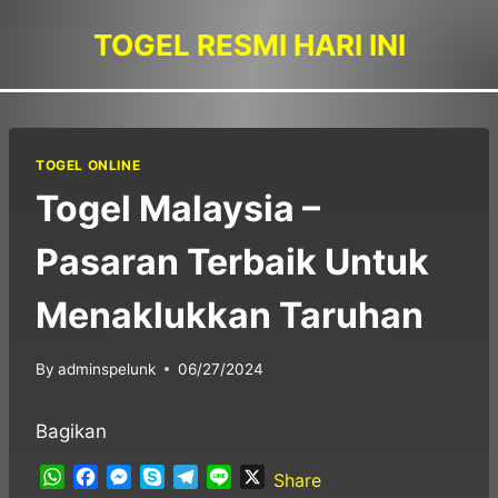
Skip
TOGEL RESMI HARI INI
to
content
TOGEL ONLINE
Togel Malaysia –
Pasaran Terbaik Untuk
Menaklukkan Taruhan
By
adminspelunk
06/27/2024
Bagikan
W
F
M
S
T
L
X
Share