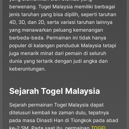
berwenang. Togel Malaysia memiliki berbagai
jenis taruhan yang bisa dipilih, seperti taruhan
4D, 3D, dan 2D, serta variasi taruhan lainnya
yang menawarkan peluang kemenangan
berbeda-beda. Permainan ini tidak hanya
populer di kalangan penduduk Malaysia tetapi
juga menarik minat dari pemain di seluruh
dunia yang tertarik dengan judi angka dan
keberuntungan.
Sejarah Togel Malaysia
Sejarah permainan Togel Malaysia dapat
ditelusuri kembali ke zaman dulu, tepatnya
pada masa Dinasti Han di Tiongkok pada abad
ke-2 SM. Pada saat itu, permainan
TOGEL