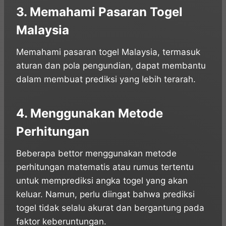
3. Memahami Pasaran Togel
Malaysia
Memahami pasaran togel Malaysia, termasuk
aturan dan pola pengundian, dapat membantu
dalam membuat prediksi yang lebih terarah.
4. Menggunakan Metode
Perhitungan
Beberapa bettor menggunakan metode
perhitungan matematis atau rumus tertentu
untuk memprediksi angka togel yang akan
keluar. Namun, perlu diingat bahwa prediksi
togel tidak selalu akurat dan bergantung pada
faktor keberuntungan.