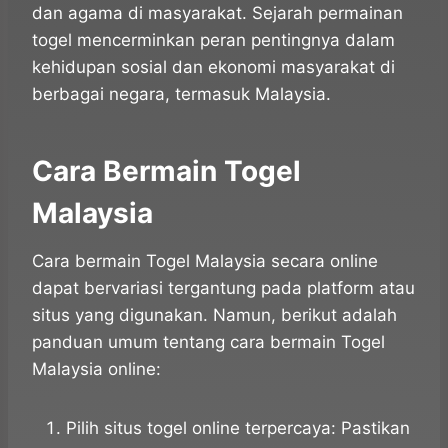
dan agama di masyarakat. Sejarah permainan
togel mencerminkan peran pentingnya dalam
kehidupan sosial dan ekonomi masyarakat di
berbagai negara, termasuk Malaysia.
Cara Bermain Togel
Malaysia
Cara bermain Togel Malaysia secara online
dapat bervariasi tergantung pada platform atau
situs yang digunakan. Namun, berikut adalah
panduan umum tentang cara bermain Togel
Malaysia online:
Pilih situs togel online terpercaya: Pastikan