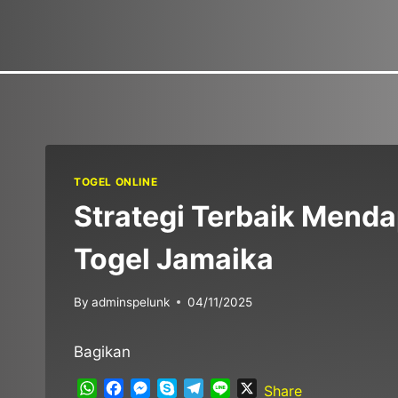
Skip
to
content
TOGEL ONLINE
Strategi Terbaik Mend
Togel Jamaika
By
adminspelunk
04/11/2025
Bagikan
W
F
M
S
T
L
X
Share