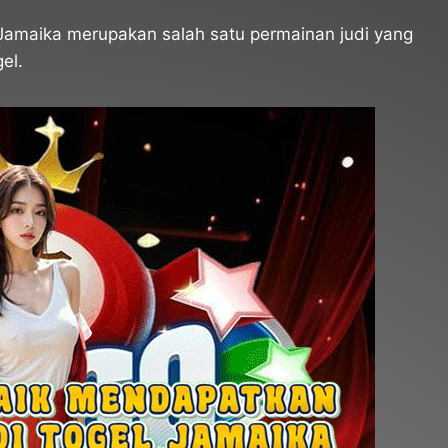
 Jamaika merupakan salah satu permainan judi yang
el.