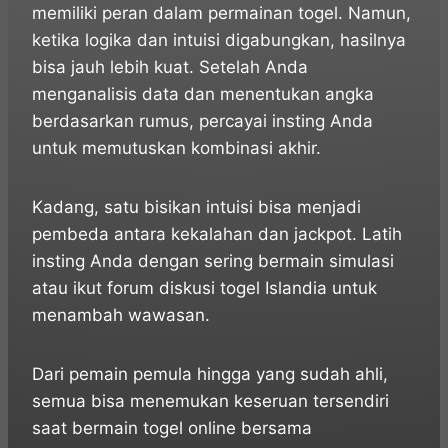
memiliki peran dalam permainan togel. Namun,
ketika logika dan intuisi digabungkan, hasilnya
bisa jauh lebih kuat. Setelah Anda
menganalisis data dan menentukan angka
berdasarkan rumus, percayai insting Anda
untuk memutuskan kombinasi akhir.
Kadang, satu bisikan intuisi bisa menjadi
pembeda antara kekalahan dan jackpot. Latih
insting Anda dengan sering bermain simulasi
atau ikut forum diskusi togel Islandia untuk
menambah wawasan.
Dari pemain pemula hingga yang sudah ahli,
semua bisa menemukan keseruan tersendiri
saat bermain togel online bersama