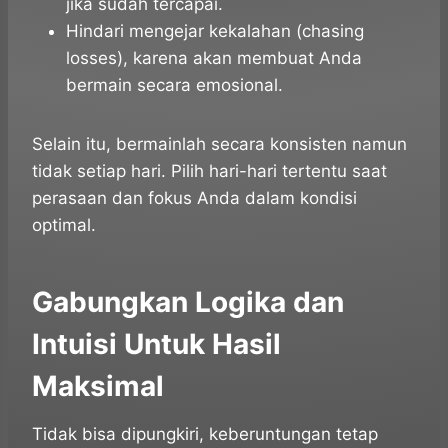
jika sudah tercapai.
Hindari mengejar kekalahan (chasing
losses), karena akan membuat Anda
bermain secara emosional.
Selain itu, bermainlah secara konsisten namun
tidak setiap hari. Pilih hari-hari tertentu saat
perasaan dan fokus Anda dalam kondisi
optimal.
Gabungkan Logika dan
Intuisi Untuk Hasil
Maksimal
Tidak bisa dipungkiri, keberuntungan tetap