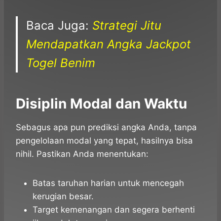
Baca Juga:
Strategi Jitu
Mendapatkan Angka Jackpot
Togel Benim
Disiplin Modal dan Waktu
Sebagus apa pun prediksi angka Anda, tanpa
pengelolaan modal yang tepat, hasilnya bisa
nihil. Pastikan Anda menentukan:
Batas taruhan harian untuk mencegah
kerugian besar.
Target kemenangan dan segera berhenti