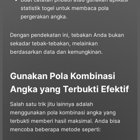
statistik togel untuk membaca pola
pergerakan angka.
Dengan pendekatan ini, tebakan Anda bukan
sekadar tebak-tebakan, melainkan
berdasarkan data dan kemungkinan.
Gunakan Pola Kombinasi
Angka yang Terbukti Efektif
Salah satu trik jitu lainnya adalah
menggunakan pola kombinasi angka yang
terbukti memberi hasil maksimal. Anda bisa
mencoba beberapa metode seperti: