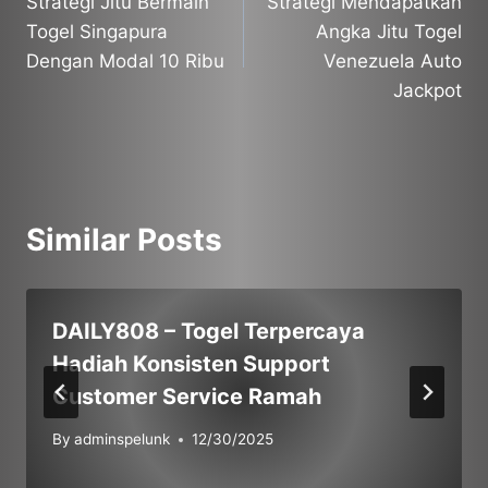
Strategi Jitu Bermain
Strategi Mendapatkan
navigation
Togel Singapura
Angka Jitu Togel
Dengan Modal 10 Ribu
Venezuela Auto
Jackpot
Similar Posts
DAILY808 – Togel Terpercaya
Hadiah Konsisten Support
Customer Service Ramah
By
adminspelunk
12/30/2025