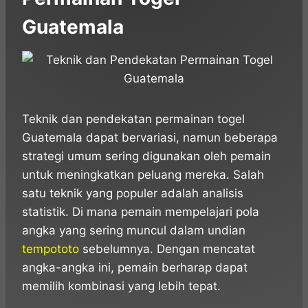
Guatemala
Teknik dan pendekatan permainan togel
Guatemala dapat bervariasi, namun beberapa
strategi umum sering digunakan oleh pemain
untuk meningkatkan peluang mereka. Salah
satu teknik yang populer adalah analisis
statistik. Di mana pemain mempelajari pola
angka yang sering muncul dalam undian
tempototo
sebelumnya. Dengan mencatat
angka-angka ini, pemain berharap dapat
memilih kombinasi yang lebih tepat.