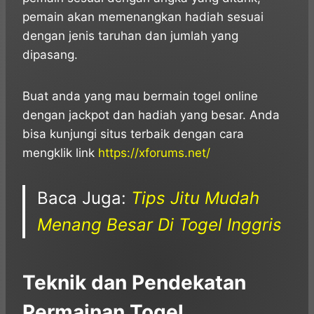
pemain akan memenangkan hadiah sesuai
dengan jenis taruhan dan jumlah yang
dipasang.
Buat anda yang mau bermain togel online
dengan jackpot dan hadiah yang besar. Anda
bisa kunjungi situs terbaik dengan cara
mengklik link
https://xforums.net/
Baca Juga:
Tips Jitu Mudah
Menang Besar Di Togel Inggris
Teknik dan Pendekatan
Permainan Togel