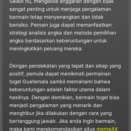
Selain itu, mengelola anggaran dengan bijak
sangat penting untuk menjaga pengalaman
bermain tetap menyenangkan dan tidak
berisiko. Pemain juga dapat memanfaatkan
strategi analisis angka dan metode pemilihan
angka berdasarkan keberuntungan untuk
meningkatkan peluang mereka.
Dengan pendekatan yang tepat dan sikap yang
positif, pemula dapat menikmati permainan
togel Guatemala sambil memahami bahwa
keberuntungan adalah faktor utama dalam
hasilnya. Dengan demikian, bermain togel bisa
menjadi pengalaman yang menarik dan
menghibur jika dilakukan dengan cara yang
bertanggung jawab. Jika anda ingin bermain,
maka kami merekomendasikan situs
meme4d