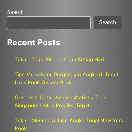
Search
Search
Recent Posts
Teknik Togel Filipina Cuan Setiap Hari
Tips Memahami Pergerakan Angka di Togel
Laos Pools Secara Bijak
Observasi Detail Analisa Statistik Togel
Singapore Untuk Prediksi Tepat
Teknik Membaca Jalur Angka Togel New York
Pools