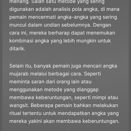
menang. Salah satu metode yang sering
digunakan adalah analisis pola angka, di mana
pemain mencermati angka-angka yang sering
muncul dalam undian sebelumnya. Dengan
cara ini, mereka berharap dapat menemukan
kombinasi angka yang lebih mungkin untuk
ditarik.
Selain itu, banyak pemain juga mencari angka
mujarab melalui berbagai cara. Seperti
meminta saran dari orang lain atau
menggunakan metode yang dianggap
membawa keberuntungan, seperti mimpi atau
wangsit. Beberapa pemain bahkan melakukan
ritual tertentu untuk mendapatkan angka yang
mereka yakini akan membawa keberuntungan.