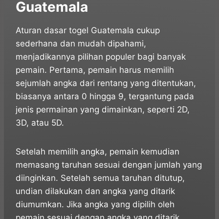
Guatemala
Aturan dasar togel Guatemala cukup
sederhana dan mudah dipahami,
menjadikannya pilihan populer bagi banyak
pemain. Pertama, pemain harus memilih
sejumlah angka dari rentang yang ditentukan,
biasanya antara 0 hingga 9, tergantung pada
jenis permainan yang dimainkan, seperti 2D,
3D, atau 5D.
Setelah memilih angka, pemain kemudian
memasang taruhan sesuai dengan jumlah yang
diinginkan. Setelah semua taruhan ditutup,
undian dilakukan dan angka yang ditarik
diumumkan. Jika angka yang dipilih oleh
pemain sesuai dengan angka yang ditarik,