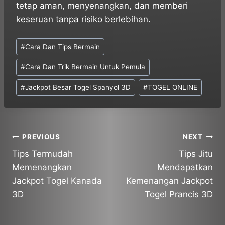
tetap aman, menyenangkan, dan memberi
keseruan tanpa risiko berlebihan.
Post
#
Cara Dan Tips Bermain
Tags:
#
Cara Dan Trik Bermain Untuk Pemula
#
Jackpot Besar Togel Spanyol 3D
#
TOGEL ONLINE
Post
PREVIOUS
NEXT
Tips Termudah
Tips Jitu
navigation
Memenangkan
Mendapatkan
Jackpot Togel Kanada
Kemenangan Jackpot
3D
Togel Prancis 3D