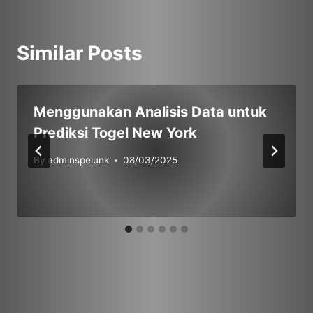
Similar Posts
Menggunakan Analisis Data untuk
Prediksi Togel New York
By
adminspelunk
08/03/2025