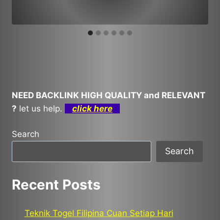
NEED BACKLINK HIGH QUALITY and RELEVANT
?
let us help.
click here
Search
Search
Recent Posts
Teknik Togel Filipina Cuan Setiap Hari