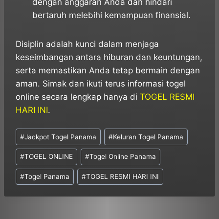
dengan anggaran Anda dan hindari
bertaruh melebihi kemampuan finansial.
Disiplin adalah kunci dalam menjaga
keseimbangan antara hiburan dan keuntungan,
serta memastikan Anda tetap bermain dengan
aman. Simak dan ikuti terus informasi togel
online secara lengkap hanya di
TOGEL RESMI
HARI INI
.
Post
#
Jackpot Togel Panama
#
Keluran Togel Panama
Tags:
#
TOGEL ONLINE
#
Togel Online Panama
#
Togel Panama
#
TOGEL RESMI HARI INI