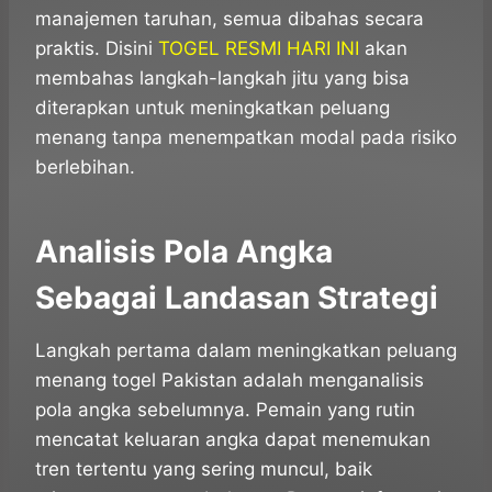
manajemen taruhan, semua dibahas secara
praktis. Disini
TOGEL RESMI HARI INI
akan
membahas langkah-langkah jitu yang bisa
diterapkan untuk meningkatkan peluang
menang tanpa menempatkan modal pada risiko
berlebihan.
Analisis Pola Angka
Sebagai Landasan Strategi
Langkah pertama dalam meningkatkan peluang
menang togel Pakistan adalah menganalisis
pola angka sebelumnya. Pemain yang rutin
mencatat keluaran angka dapat menemukan
tren tertentu yang sering muncul, baik