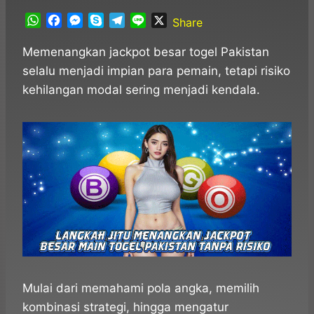
W
F
M
S
T
L
X
Share
h
a
e
k
e
i
a
c
s
y
l
n
Memenangkan jackpot besar togel Pakistan
t
e
s
p
e
e
selalu menjadi impian para pemain, tetapi risiko
s
b
e
e
g
kehilangan modal sering menjadi kendala.
A
o
n
r
p
o
g
a
p
k
e
m
r
Mulai dari memahami pola angka, memilih
kombinasi strategi, hingga mengatur