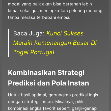
modal yang baik akan bisa bertahan lebih
lama, sekaligus meningkatkan peluang menang
tanpa merasa terbebani emosi.
Baca Juga:
Kunci Sukses
Meraih Kemenangan Besar Di
Togel Portugal
Kombinasikan Strategi
Prediksi dan Pola Instan
Untuk hasil optimal, gabungkan prediksi logis
dengan strategi instan. Misalnya, pilih
kombinasi angka favorit seperti ganjil-genap