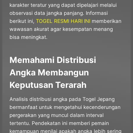
karakter teratur yang dapat dipelajari melalui
observasi data jangka panjang. Informasi
berikut ini,
TOGEL RESMI HARI INI
memberikan
wawasan akurat agar kesempatan menang
bisa meningkat.
Memahami Distribusi
Angka Membangun
Keputusan Terarah
Analisis distribusi angka pada Togel Jepang
bermanfaat untuk mengetahui kecenderungan
pergerakan yang muncul dalam interval
tertentu. Pendekatan ini memberi pemain
kemampuan menilai apakah angka lebih sering