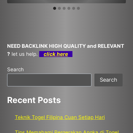
NEED BACKLINK HIGH QUALITY and RELEVANT
?
let us help.
click here
Search
Search
Recent Posts
Teknik Togel Filipina Cuan Setiap Hari
Tips Memahami Pergerakan Angka di Togel