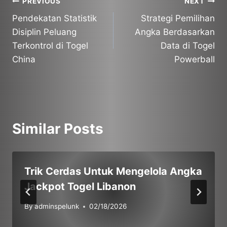
Post
PREVIOUS
NEXT
Pendekatan Statistik
Strategi Pemilihan
navigation
Disiplin Peluang
Angka Berdasarkan
Terkontrol di Togel
Data di Togel
China
Powerball
Similar Posts
Trik Cerdas Untuk Mengelola Angka
Jackpot Togel Libanon
By
adminspelunk
02/18/2026