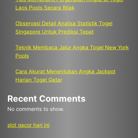
Laos Pools Secara Bijak
Observasi Detail Analisa Statistik Togel
Singapore Untuk Prediksi Tepat
Teknik Membaca Jalur Angka Togel New York
Pools
Cara Akurat Menentukan Angka Jackpot
Harian Togel Qatar
Recent Comments
No comments to show.
slot gacor hari ini