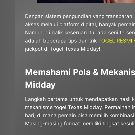
Dengan sistem pengundian yang transparan, 
akses melalui platform digital, banyak pema
Namun, di balik keseruan itu, ada seni terse
adalah beberapa tips dan trik
TOGEL RESMI H
jackpot di Togel Texas Midday!.
Memahami Pola & Mekanis
Midday
Langkah pertama untuk mendapatkan hasil 
mekanisme togel Texas Midday. Permainan ini
hari, di mana pemain bisa memilih kombinasi
Masing-masing format memiliki tingkat kesul