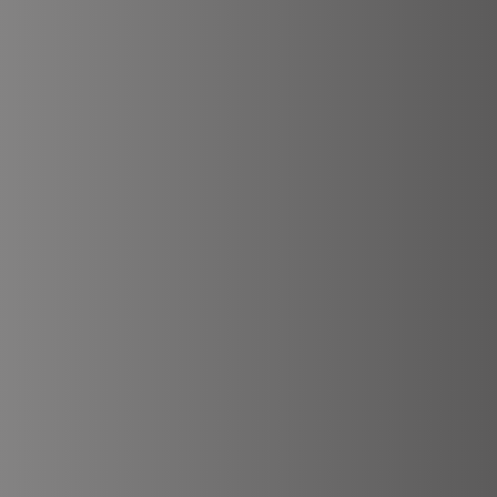
TIISAN – Main Togel Tanpa
Ribet Withdraw Cepat Bonus
Referral Melimpah
By
adminspelunk
12/30/2025