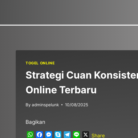
Skip
to
content
TOGEL ONLINE
Strategi Cuan Konsiste
Online Terbaru
By
adminspelunk
10/08/2025
Bagikan
W
F
M
S
T
L
X
Share