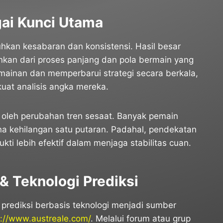
gai Kunci Utama
kan kesabaran dan konsistensi. Hasil besar
inkan dari proses panjang dan pola bermain yang
mainan dan memperbarui strategi secara berkala,
uat analisis angka mereka.
a oleh perubahan tren sesaat. Banyak pemain
a kehilangan satu putaran. Padahal, pendekatan
ti lebih efektif dalam menjaga stabilitas cuan.
 Teknologi Prediksi
at prediksi berbasis teknologi menjadi sumber
s://www.austreale.com/
. Melalui forum atau grup