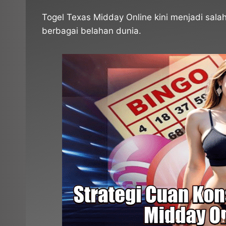
h
a
e
k
e
i
a
c
s
y
l
n
Togel Texas Midday Online kini menjadi sala
t
e
s
p
e
e
berbagai belahan dunia.
s
b
e
e
g
A
o
n
r
p
o
g
a
p
k
e
m
r