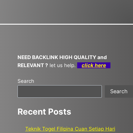
NEED BACKLINK HIGH QUALITY and
RELEVANT ?
let us help.
click here
Search
Search
Recent Posts
Teknik Togel Filipina Cuan Setiap Hari