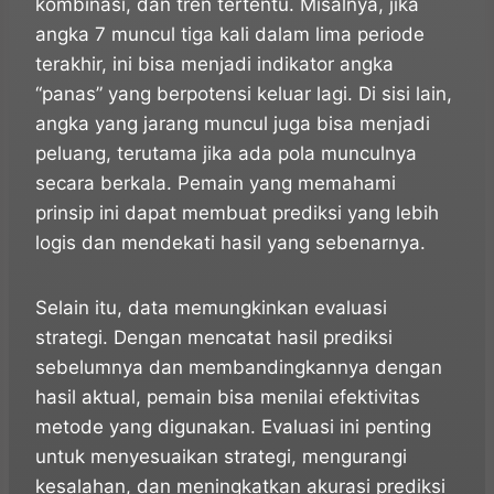
kombinasi, dan tren tertentu. Misalnya, jika
angka 7 muncul tiga kali dalam lima periode
terakhir, ini bisa menjadi indikator angka
“panas” yang berpotensi keluar lagi. Di sisi lain,
angka yang jarang muncul juga bisa menjadi
peluang, terutama jika ada pola munculnya
secara berkala. Pemain yang memahami
prinsip ini dapat membuat prediksi yang lebih
logis dan mendekati hasil yang sebenarnya.
Selain itu, data memungkinkan evaluasi
strategi. Dengan mencatat hasil prediksi
sebelumnya dan membandingkannya dengan
hasil aktual, pemain bisa menilai efektivitas
metode yang digunakan. Evaluasi ini penting
untuk menyesuaikan strategi, mengurangi
kesalahan, dan meningkatkan akurasi prediksi