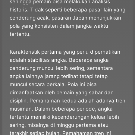
sehingga pemain bisa melakukan analisis
historis. Tidak seperti beberapa pasar lain yang
cenderung acak, pasaran Japan menunjukkan
pola yang konsisten dalam jangka waktu
tertentu.
Karakteristik pertama yang perlu diperhatikan
adalah stabilitas angka. Beberapa angka
cenderung muncul lebih sering, sementara
angka lainnya jarang terlihat tetapi tetap
muncul secara berkala. Pola ini bisa
dimanfaatkan oleh pemain yang sabar dan
disiplin. Pemahaman kedua adalah adanya tren
musiman. Dalam beberapa periode, angka
tertentu memiliki kecenderungan keluar lebih
sering, misalnya di minggu pertama atau
terakhir setiap bulan. Pemahaman tren ini