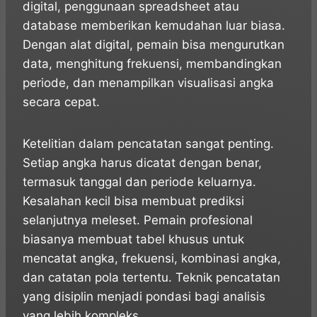
digital, penggunaan spreadsheet atau
database memberikan kemudahan luar biasa.
Dengan alat digital, pemain bisa mengurutkan
data, menghitung frekuensi, membandingkan
periode, dan menampilkan visualisasi angka
secara cepat.
Ketelitian dalam pencatatan sangat penting.
Setiap angka harus dicatat dengan benar,
termasuk tanggal dan periode keluarnya.
Kesalahan kecil bisa membuat prediksi
selanjutnya meleset. Pemain profesional
biasanya membuat tabel khusus untuk
mencatat angka, frekuensi, kombinasi angka,
dan catatan pola tertentu. Teknik pencatatan
yang disiplin menjadi pondasi bagi analisis
yang lebih kompleks.