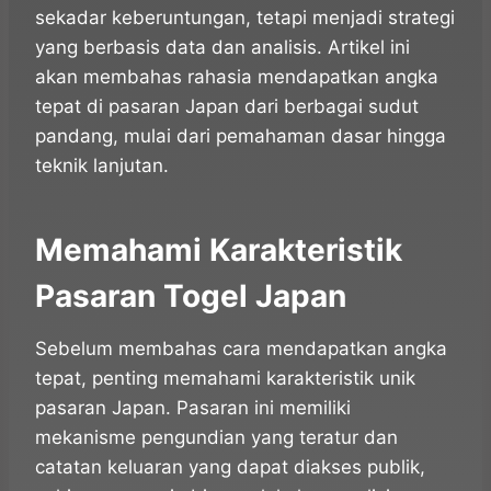
sekadar keberuntungan, tetapi menjadi strategi
yang berbasis data dan analisis. Artikel ini
akan membahas rahasia mendapatkan angka
tepat di pasaran Japan dari berbagai sudut
pandang, mulai dari pemahaman dasar hingga
teknik lanjutan.
Memahami Karakteristik
Pasaran Togel Japan
Sebelum membahas cara mendapatkan angka
tepat, penting memahami karakteristik unik
pasaran Japan. Pasaran ini memiliki
mekanisme pengundian yang teratur dan
catatan keluaran yang dapat diakses publik,