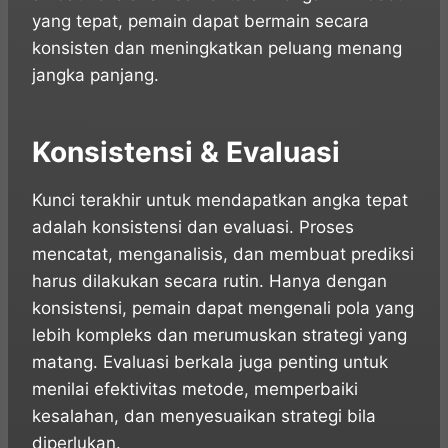
yang tepat, pemain dapat bermain secara
konsisten dan meningkatkan peluang menang
jangka panjang.
Konsistensi & Evaluasi
Kunci terakhir untuk mendapatkan angka tepat
adalah konsistensi dan evaluasi. Proses
mencatat, menganalisis, dan membuat prediksi
harus dilakukan secara rutin. Hanya dengan
konsistensi, pemain dapat mengenali pola yang
lebih kompleks dan merumuskan strategi yang
matang. Evaluasi berkala juga penting untuk
menilai efektivitas metode, memperbaiki
kesalahan, dan menyesuaikan strategi bila
diperlukan.