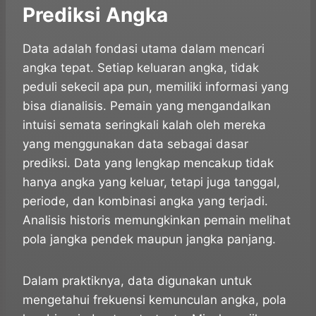
Prediksi Angka
Data adalah fondasi utama dalam mencari
angka tepat. Setiap keluaran angka, tidak
peduli sekecil apa pun, memiliki informasi yang
bisa dianalisis. Pemain yang mengandalkan
intuisi semata seringkali kalah oleh mereka
yang menggunakan data sebagai dasar
prediksi. Data yang lengkap mencakup tidak
hanya angka yang keluar, tetapi juga tanggal,
periode, dan kombinasi angka yang terjadi.
Analisis historis memungkinkan pemain melihat
pola jangka pendek maupun jangka panjang.
Dalam praktiknya, data digunakan untuk
mengetahui frekuensi kemunculan angka, pola