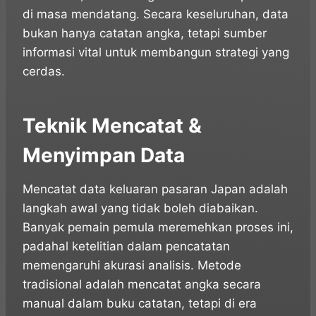
di masa mendatang. Secara keseluruhan, data
bukan hanya catatan angka, tetapi sumber
informasi vital untuk membangun strategi yang
cerdas.
Teknik Mencatat &
Menyimpan Data
Mencatat data keluaran pasaran Japan adalah
langkah awal yang tidak boleh diabaikan.
Banyak pemain pemula meremehkan proses ini,
padahal ketelitian dalam pencatatan
memengaruhi akurasi analisis. Metode
tradisional adalah mencatat angka secara
manual dalam buku catatan, tetapi di era