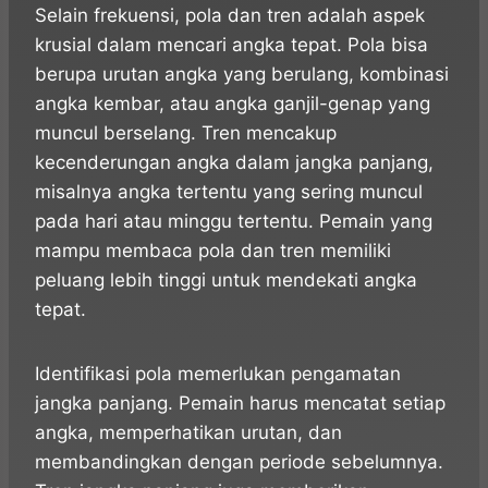
Selain frekuensi, pola dan tren adalah aspek
krusial dalam mencari angka tepat. Pola bisa
berupa urutan angka yang berulang, kombinasi
angka kembar, atau angka ganjil-genap yang
muncul berselang. Tren mencakup
kecenderungan angka dalam jangka panjang,
misalnya angka tertentu yang sering muncul
pada hari atau minggu tertentu. Pemain yang
mampu membaca pola dan tren memiliki
peluang lebih tinggi untuk mendekati angka
tepat.
Identifikasi pola memerlukan pengamatan
jangka panjang. Pemain harus mencatat setiap
angka, memperhatikan urutan, dan
membandingkan dengan periode sebelumnya.