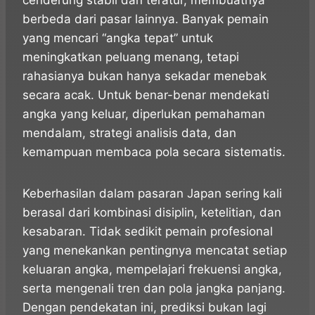
cenderung stabil dan teratur, membuatnya
berbeda dari pasar lainnya. Banyak pemain
yang mencari “angka tepat” untuk
meningkatkan peluang menang, tetapi
rahasianya bukan hanya sekadar menebak
secara acak. Untuk benar-benar mendekati
angka yang keluar, diperlukan pemahaman
mendalam, strategi analisis data, dan
kemampuan membaca pola secara sistematis.
Keberhasilan dalam pasaran Japan sering kali
berasal dari kombinasi disiplin, ketelitian, dan
kesabaran. Tidak sedikit pemain profesional
yang menekankan pentingnya mencatat setiap
keluaran angka, mempelajari frekuensi angka,
serta mengenali tren dan pola jangka panjang.
Dengan pendekatan ini, prediksi bukan lagi