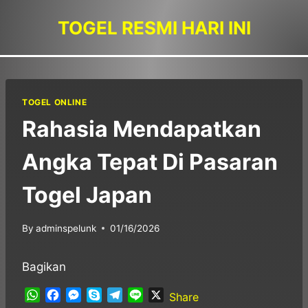
Skip
TOGEL RESMI HARI INI
to
content
TOGEL ONLINE
Rahasia Mendapatkan
Angka Tepat Di Pasaran
Togel Japan
By
adminspelunk
01/16/2026
Bagikan
W
F
M
S
T
L
X
Share