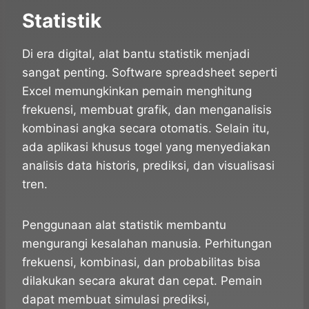
Statistik
Di era digital, alat bantu statistik menjadi
sangat penting. Software spreadsheet seperti
Excel memungkinkan pemain menghitung
frekuensi, membuat grafik, dan menganalisis
kombinasi angka secara otomatis. Selain itu,
ada aplikasi khusus togel yang menyediakan
analisis data historis, prediksi, dan visualisasi
tren.
Penggunaan alat statistik membantu
mengurangi kesalahan manusia. Perhitungan
frekuensi, kombinasi, dan probabilitas bisa
dilakukan secara akurat dan cepat. Pemain
dapat membuat simulasi prediksi,