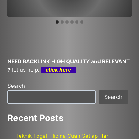
NEED BACKLINK HIGH QUALITY and RELEVANT
?
let us help.
click here
Search
Search
Recent Posts
Teknik Togel Filipina Cuan Setiap Hari