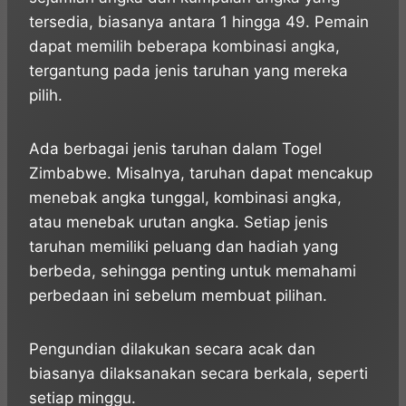
tersedia, biasanya antara 1 hingga 49. Pemain
dapat memilih beberapa kombinasi angka,
tergantung pada jenis taruhan yang mereka
pilih.
Ada berbagai jenis taruhan dalam Togel
Zimbabwe. Misalnya, taruhan dapat mencakup
menebak angka tunggal, kombinasi angka,
atau menebak urutan angka. Setiap jenis
taruhan memiliki peluang dan hadiah yang
berbeda, sehingga penting untuk memahami
perbedaan ini sebelum membuat pilihan.
Pengundian dilakukan secara acak dan
biasanya dilaksanakan secara berkala, seperti
setiap minggu.