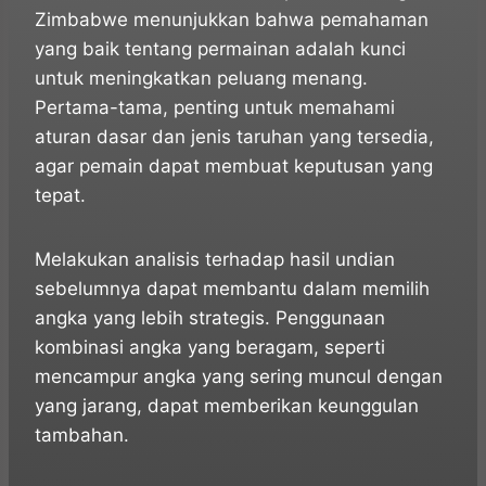
Zimbabwe menunjukkan bahwa pemahaman
yang baik tentang permainan adalah kunci
untuk meningkatkan peluang menang.
Pertama-tama, penting untuk memahami
aturan dasar dan jenis taruhan yang tersedia,
agar pemain dapat membuat keputusan yang
tepat.
Melakukan analisis terhadap hasil undian
sebelumnya dapat membantu dalam memilih
angka yang lebih strategis. Penggunaan
kombinasi angka yang beragam, seperti
mencampur angka yang sering muncul dengan
yang jarang, dapat memberikan keunggulan
tambahan.