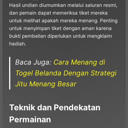
Hasil undian diumumkan melalui saluran resmi,
dan pemain dapat memeriksa tiket mereka
untuk melihat apakah mereka menang. Penting
untuk menyimpan tiket dengan aman karena
bukti pembelian diperlukan untuk mengklaim
hadiah.
Baca Juga:
Cara Menang di
Togel Belanda Dengan Strategi
Jitu Menang Besar
Teknik dan Pendekatan
Permainan