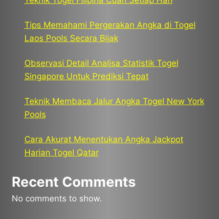
Tips Memahami Pergerakan Angka di Togel
Laos Pools Secara Bijak
Observasi Detail Analisa Statistik Togel
Singapore Untuk Prediksi Tepat
Teknik Membaca Jalur Angka Togel New York
Pools
Cara Akurat Menentukan Angka Jackpot
Harian Togel Qatar
Recent Comments
No comments to show.