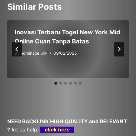
Similar Posts
Inovasi Terbaru Togel New York Mid
Online Cuan Tanpa Batas
By
adminspelunk
09/02/2025
NEED BACKLINK HIGH QUALITY and RELEVANT
?
let us help.
click here