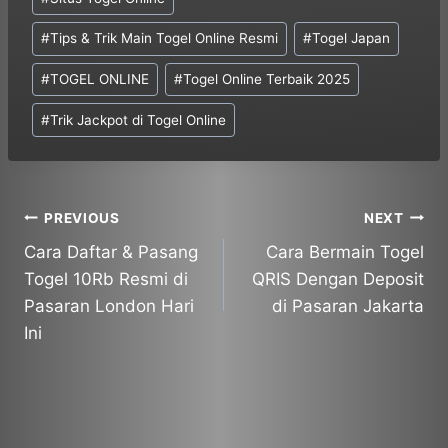
Tags:
#
Tips & Trik Main Togel Online Resmi
#
Togel Japan
#
TOGEL ONLINE
#
Togel Online Terbaik 2025
#
Trik Jackpot di Togel Online
Post
PREVIOUS
NEXT
Cara Daftar & Pasang
Cara Bermain Togel
navigation
Togel 10Rb Resmi di
QRIS Dengan Deposit
Pasaran London Hari
di Pasaran Jakarta
Ini