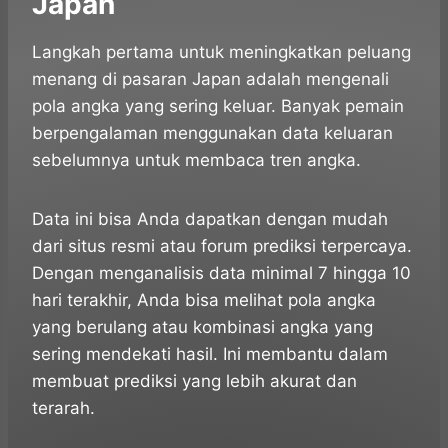
Japan
Langkah pertama untuk meningkatkan peluang
menang di pasaran Japan adalah mengenali
pola angka yang sering keluar. Banyak pemain
berpengalaman menggunakan data keluaran
sebelumnya untuk membaca tren angka.
Data ini bisa Anda dapatkan dengan mudah
dari situs resmi atau forum prediksi terpercaya.
Dengan menganalisis data minimal 7 hingga 10
hari terakhir, Anda bisa melihat pola angka
yang berulang atau kombinasi angka yang
sering mendekati hasil. Ini membantu dalam
membuat prediksi yang lebih akurat dan
terarah.