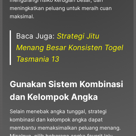
mengurangi risiko kerugian besar, dan
meningkatkan peluang untuk meraih cuan
maksimal.
Baca Juga:
Strategi Jitu
Menang Besar Konsisten Togel
Tasmania 13
Gunakan Sistem Kombinasi
dan Kelompok Angka
Selain menebak angka tunggal, strategi
kombinasi dan kelompok angka dapat
membantu memaksimalkan peluang menang.