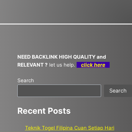
NEED BACKLINK HIGH QUALITY and
RELEVANT ?
let us help.
click here
Search
Search
Recent Posts
Teknik Togel Filipina Cuan Setiap Hari