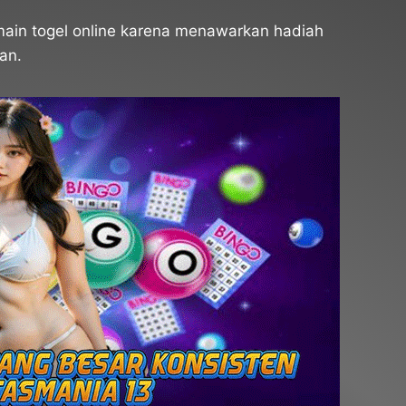
main togel online karena menawarkan hadiah
an.