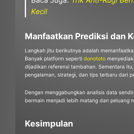
Baca Juga:
Trik Anti-Rugi Be
Kecil
Manfaatkan Prediksi dan 
Langkah jitu berikutnya adalah memanfaatkan
Banyak platform seperti
donototo
menyediakan
dijadikan referensi tambahan. Sementara it
pengalaman, strategi, dan tips terbaru dari p
Dengan menggabungkan analisis data sendiri,
bermain menjadi lebih matang dan peluang m
Kesimpulan