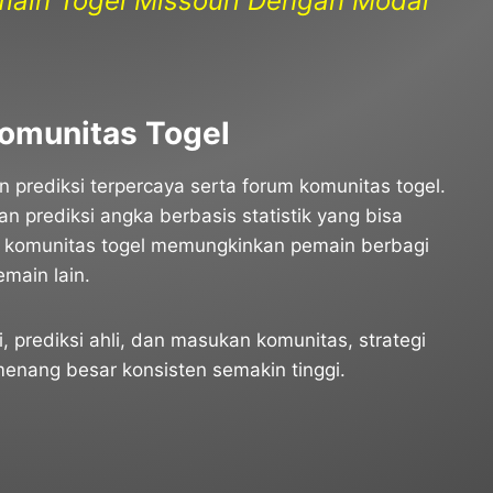
rmain Togel Missouri Dengan Modal
Komunitas Togel
 prediksi terpercaya serta forum komunitas togel.
 prediksi angka berbasis statistik yang bisa
u, komunitas togel memungkinkan pemain berbagi
emain lain.
 prediksi ahli, dan masukan komunitas, strategi
enang besar konsisten semakin tinggi.