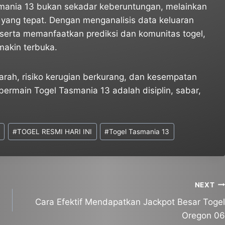
smania 13 bukan sekadar keberuntungan, melainkan
al yang tepat. Dengan menganalisis data keluaran
serta memanfaatkan prediksi dan komunitas togel,
akin terbuka.
arah, risiko kerugian berkurang, dan kesempatan
 bermain Togel Tasmania 13 adalah disiplin, sabar,
E
#
TOGEL RESMI HARI INI
#
Togel Tasmania 13
NEXT
Cara Efektif Mendapatkan Jackpot Besar Togel
Oregon 06