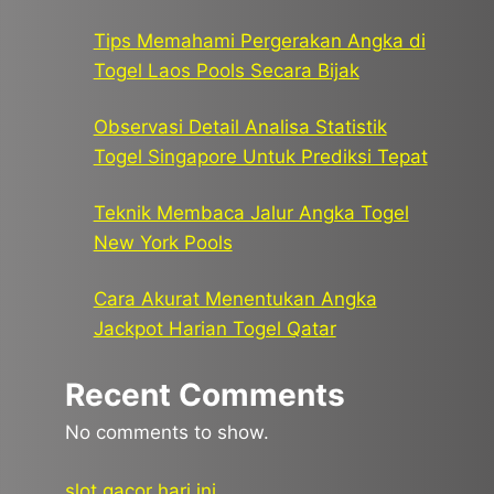
Tips Memahami Pergerakan Angka di
Togel Laos Pools Secara Bijak
Observasi Detail Analisa Statistik
Togel Singapore Untuk Prediksi Tepat
Teknik Membaca Jalur Angka Togel
New York Pools
Cara Akurat Menentukan Angka
Jackpot Harian Togel Qatar
Recent Comments
No comments to show.
slot gacor hari ini