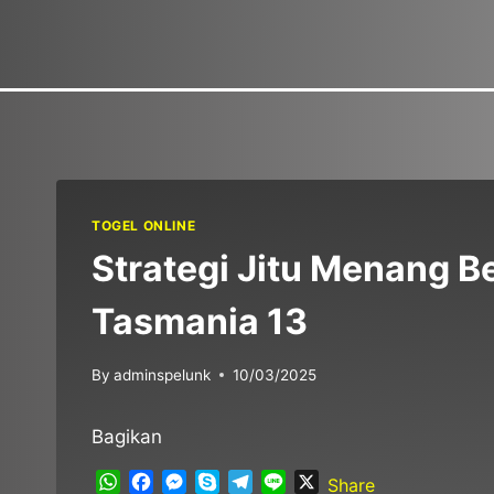
Skip
to
content
TOGEL ONLINE
Strategi Jitu Menang B
Tasmania 13
By
adminspelunk
10/03/2025
Bagikan
W
F
M
S
T
L
X
Share