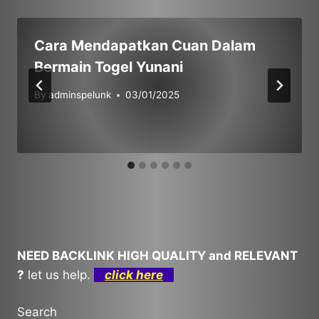
Cara Mendapatkan Cuan Dalam
Bermain Togel Yunani
By
adminspelunk
03/01/2025
NEED BACKLINK HIGH QUALITY and RELEVANT
?
let us help.
click here
Search