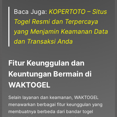
Baca Juga:
KOPERTOTO – Situs
Togel Resmi dan Terpercaya
yang Menjamin Keamanan Data
dan Transaksi Anda
Fitur Keunggulan dan
Keuntungan Bermain di
WAKTOGEL
Selain layanan dan keamanan, WAKTOGEL
menawarkan berbagai fitur keunggulan yang
membuatnya berbeda dari bandar togel