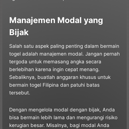
Manajemen Modal yang
Bijak
Salah satu aspek paling penting dalam bermain
togel adalah manajemen modal. Jangan pernah
tergoda untuk memasang angka secara
berlebihan karena ingin cepat menang.
Sebaliknya, buatlah anggaran khusus untuk
bermain togel Filipina dan patuhi batas
tersebut.
Dengan mengelola modal dengan bijak, Anda
bisa bermain lebih lama dan mengurangi risiko
kerugian besar. Misalnya, bagi modal Anda