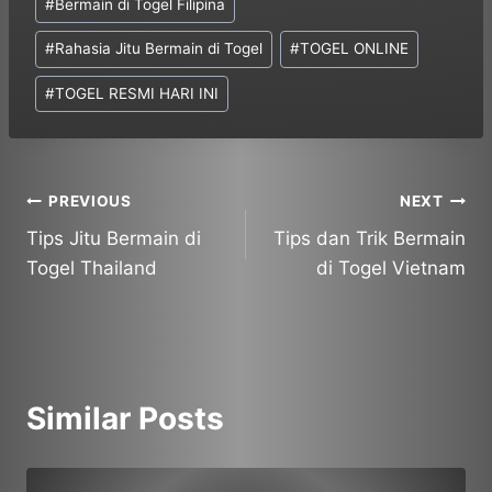
#
Bermain di Togel Filipina
Tags:
#
Rahasia Jitu Bermain di Togel
#
TOGEL ONLINE
#
TOGEL RESMI HARI INI
Post
PREVIOUS
NEXT
Tips Jitu Bermain di
Tips dan Trik Bermain
navigation
Togel Thailand
di Togel Vietnam
Similar Posts