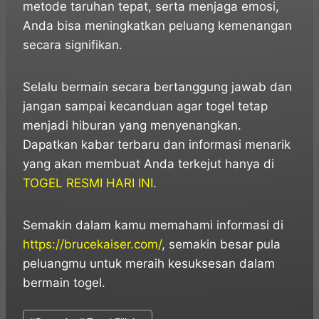
metode taruhan tepat, serta menjaga emosi,
Anda bisa meningkatkan peluang kemenangan
secara signifikan.
Selalu bermain secara bertanggung jawab dan
jangan sampai kecanduan agar togel tetap
menjadi hiburan yang menyenangkan.
Dapatkan kabar terbaru dan informasi menarik
yang akan membuat Anda terkejut hanya di
TOGEL RESMI HARI INI
.
Semakin dalam kamu memahami informasi di
https://brucekaiser.com/
, semakin besar pula
peluangmu untuk meraih kesuksesan dalam
bermain togel.
Post