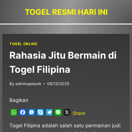
Skip
TOGEL RESMI HARI INI
to
content
TOGEL ONLINE
Rahasia Jitu Bermain di
Togel Filipina
By
adminspelunk
06/13/2025
Bagikan
W
F
M
S
T
L
X
Share
h
a
e
k
e
i
a
c
s
y
l
n
Togel Filipina adalah salah satu permainan judi
t
e
s
p
e
e