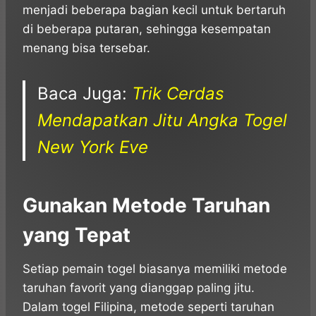
menjadi beberapa bagian kecil untuk bertaruh
di beberapa putaran, sehingga kesempatan
menang bisa tersebar.
Baca Juga:
Trik Cerdas
Mendapatkan Jitu Angka Togel
New York Eve
Gunakan Metode Taruhan
yang Tepat
Setiap pemain togel biasanya memiliki metode
taruhan favorit yang dianggap paling jitu.
Dalam togel Filipina, metode seperti taruhan