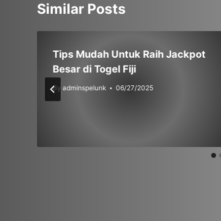
Similar Posts
Tips Mudah Untuk Raih Jackpot
Besar di Togel Fiji
By
adminspelunk
06/27/2025