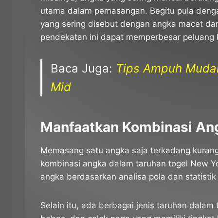
utama dalam pemasangan. Begitu pula deng
yang sering disebut dengan angka macet d
pendekatan ini dapat memperbesar peluang
Baca Juga:
Tips Ampuh Mudah
Mid
Manfaatkan Kombinasi Ang
Memasang satu angka saja terkadang kurang
kombinasi angka dalam taruhan togel New Y
angka berdasarkan analisa pola dan statistik
Selain itu, ada berbagai jenis taruhan dalam 