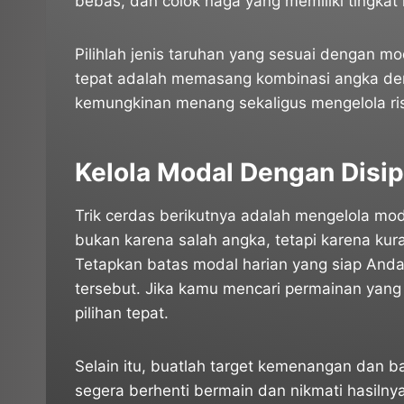
bebas, dan colok naga yang memiliki tingka
Pilihlah jenis taruhan yang sesuai dengan m
tepat adalah memasang kombinasi angka den
kemungkinan menang sekaligus mengelola ris
Kelola Modal Dengan Disipl
Trik cerdas berikutnya adalah mengelola mod
bukan karena salah angka, tetapi karena ku
Tetapkan batas modal harian yang siap Anda
tersebut. Jika kamu mencari permainan yang 
pilihan tepat.
Selain itu, buatlah target kemenangan dan bat
segera berhenti bermain dan nikmati hasilny