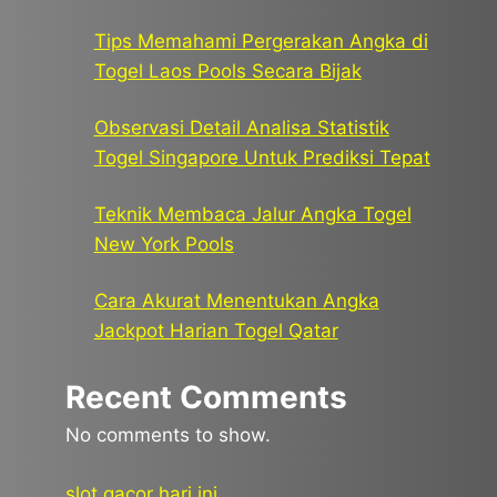
Tips Memahami Pergerakan Angka di
Togel Laos Pools Secara Bijak
Observasi Detail Analisa Statistik
Togel Singapore Untuk Prediksi Tepat
Teknik Membaca Jalur Angka Togel
New York Pools
Cara Akurat Menentukan Angka
Jackpot Harian Togel Qatar
Recent Comments
No comments to show.
slot gacor hari ini