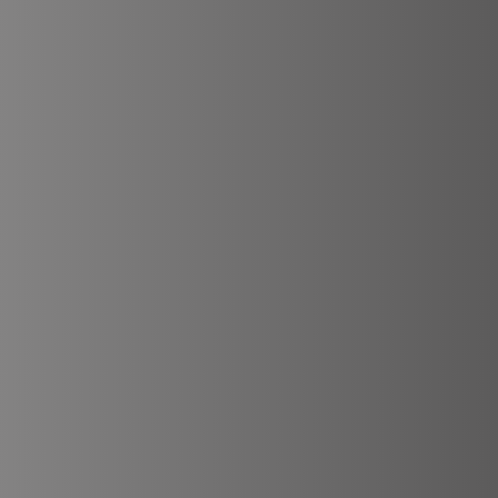
Panduan Menang Togel
Mikronesia Dengan Angka Jitu
dan Akurat
By
adminspelunk
04/11/2025