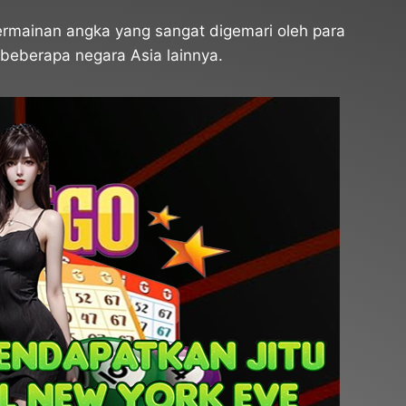
rmainan angka yang sangat digemari oleh para
n beberapa negara Asia lainnya.