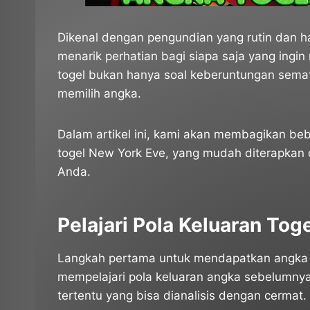
Dikenal dengan pengundian yang rutin dan h
menarik perhatian bagi siapa saja yang in
togel bukan hanya soal keberuntungan semata
memilih angka.
Dalam artikel ini, kami akan membagikan beb
togel New York Eve, yang mudah diterapkan
Anda.
Pelajari Pola Keluaran Tog
Langkah pertama untuk mendapatkan angka 
mempelajari pola keluaran angka sebelumnya.
tertentu yang bisa dianalisis dengan cermat.