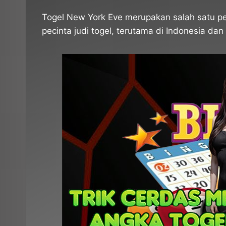
h
a
e
k
e
i
a
c
s
y
l
n
Togel New York Eve merupakan salah satu pe
t
e
s
p
e
e
pecinta judi togel, terutama di Indonesia da
s
b
e
e
g
A
o
n
r
p
o
g
a
p
k
e
m
r