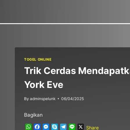
Skip
to
content
TOGEL ONLINE
Trik Cerdas Mendapatk
York Eve
By
adminspelunk
06/04/2025
Bagikan
W
F
M
S
T
L
X
Share