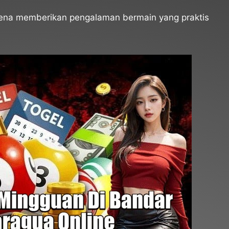
rena memberikan pengalaman bermain yang praktis