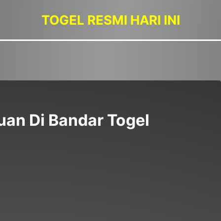
TOGEL RESMI HARI INI
uan Di Bandar Togel