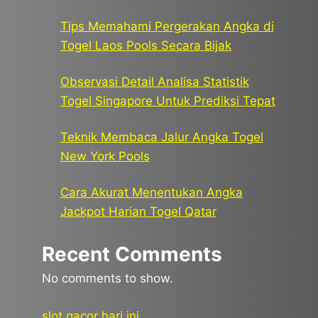
Tips Memahami Pergerakan Angka di
Togel Laos Pools Secara Bijak
Observasi Detail Analisa Statistik
Togel Singapore Untuk Prediksi Tepat
Teknik Membaca Jalur Angka Togel
New York Pools
Cara Akurat Menentukan Angka
Jackpot Harian Togel Qatar
Recent Comments
No comments to show.
slot gacor hari ini