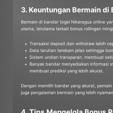
3. Keuntungan Bermain di 
Bermain di bandar togel Nikaragua online 
utama, terutama terkait bonus rollingan min
Transaksi deposit dan withdraw lebih c
Data taruhan terekam jelas sehingga bonu
Sistem undian transparan, membuat setia
Banyak bandar menyediakan informasi s
membuat prediksi yang lebih akurat.
Dengan memilih bandar yang akurat, pemain 
juga pengalaman bermain yang lebih nyaman
4. Tips Mengelola Bonus 