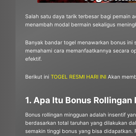
Salah satu daya tarik terbesar bagi pemain 
menambah modal bermain sekaligus mening
Banyak bandar togel menawarkan bonus ini s
memahami cara memanfaatkannya secara optim
efektif.
Berikut ini
TOGEL RESMI HARI INI
Akan memba
1. Apa Itu Bonus Rollinga
Bonus rollingan mingguan adalah insentif ya
berdasarkan total taruhan yang dilakukan da
semakin tinggi bonus yang bisa didapatkan. 