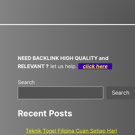
NEED BACKLINK HIGH QUALITY and
RELEVANT ?
let us help.
click here
Search
Search
Recent Posts
Teknik Togel Filipina Cuan Setiap Hari