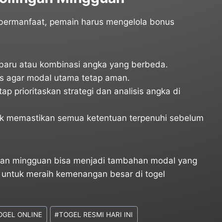
 bermanfaat, pemain harus mengelola bonus
baru atau kombinasi angka yang berbeda.
us agar modal utama tetap aman.
ap prioritaskan strategi dan analisis angka di
uk memastikan semua ketentuan terpenuhi sebelum
gan mingguan bisa menjadi tambahan modal yang
 untuk meraih kemenangan besar di togel
OGEL ONLINE
#
TOGEL RESMI HARI INI