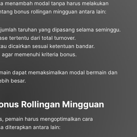
ka menambah modal tanpa harus melakukan
tang bonus rollingan mingguan antara lain:
u jumlah taruhan yang dipasang selama seminggu.
 tertentu dari total turnover.
au dicairkan sesuai ketentuan bandar.
n agar memenuhi kriteria bonus.
main dapat memaksimalkan modal bermain dan
bih besar.
onus Rollingan Mingguan
s, pemain harus mengoptimalkan cara
 diterapkan antara lain: