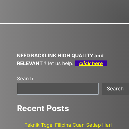
NEED BACKLINK HIGH QUALITY and
RELEVANT ?
let us help.
click here
Search
Search
Recent Posts
Teknik Togel Filipina Cuan Setiap Hari