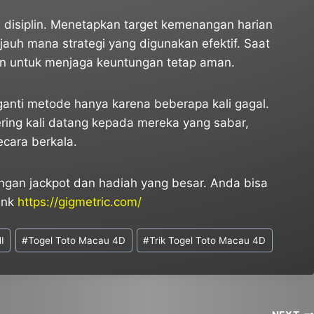
n disiplin. Menetapkan target kemenangan harian
uh mana strategi yang digunakan efektif. Saat
nan untuk menjaga keuntungan tetap aman.
gganti metode hanya karena beberapa kali gagal.
ing kali datang kepada mereka yang sabar,
ecara berkala.
ngan jackpot dan hadiah yang besar. Anda bisa
link
https://gigmetric.com/
I
#
Togel Toto Macau 4D
#
Trik Togel Toto Macau 4D