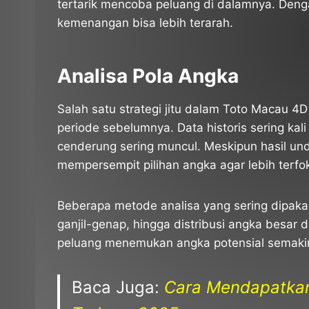
tertarik mencoba peluang di dalamnya. De
kemenangan bisa lebih terarah.
Analisa Pola Angka
Salah satu strategi jitu dalam Toto Macau 4D
periode sebelumnya. Data historis sering k
cenderung sering muncul. Meskipun hasil und
mempersempit pilihan angka agar lebih terfo
Beberapa metode analisa yang sering dipakai
ganjil-genap, hingga distribusi angka besar 
peluang menemukan angka potensial semakin
Baca Juga:
Cara Mendapatkan