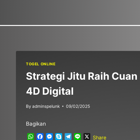
Skip
to
content
TOGEL ONLINE
Strategi Jitu Raih Cuan
4D Digital
By
adminspelunk
09/02/2025
Bagikan
W
F
M
S
T
L
X
Share