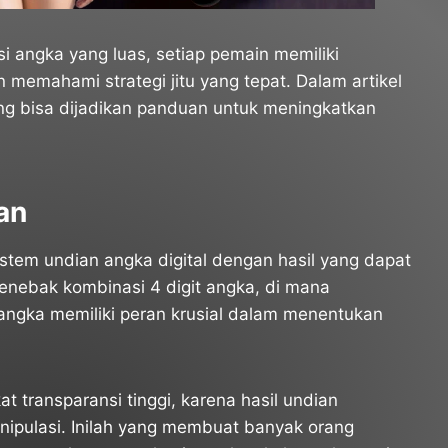
 angka yang luas, setiap pemain memiliki
memahami strategi jitu yang tepat. Dalam artikel
ang bisa dijadikan panduan untuk meningkatkan
an
stem undian angka digital dengan hasil yang dapat
enebak kombinasi 4 digit angka, di mana
i angka memiliki peran krusial dalam menentukan
t transparansi tinggi, karena hasil undian
nipulasi. Inilah yang membuat banyak orang