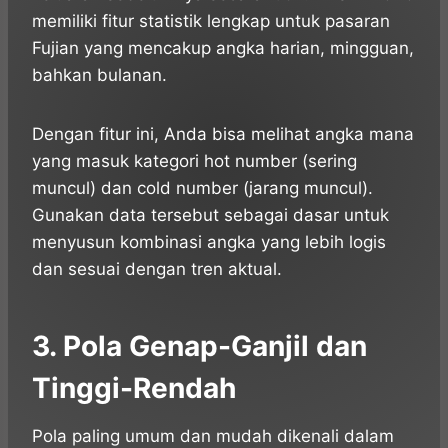
memiliki fitur statistik lengkap untuk pasaran
Fujian yang mencakup angka harian, mingguan,
bahkan bulanan.
Dengan fitur ini, Anda bisa melihat angka mana
yang masuk kategori hot number (sering
muncul) dan cold number (jarang muncul).
Gunakan data tersebut sebagai dasar untuk
menyusun kombinasi angka yang lebih logis
dan sesuai dengan tren aktual.
3. Pola Genap-Ganjil dan
Tinggi-Rendah
Pola paling umum dan mudah dikenali dalam