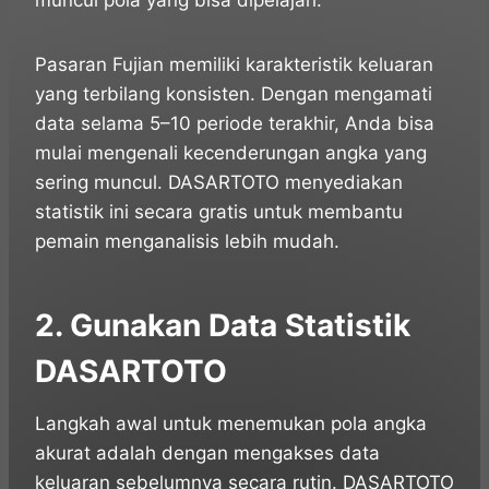
Pasaran Fujian memiliki karakteristik keluaran
yang terbilang konsisten. Dengan mengamati
data selama 5–10 periode terakhir, Anda bisa
mulai mengenali kecenderungan angka yang
sering muncul. DASARTOTO menyediakan
statistik ini secara gratis untuk membantu
pemain menganalisis lebih mudah.
2. Gunakan Data Statistik
DASARTOTO
Langkah awal untuk menemukan pola angka
akurat adalah dengan mengakses data
keluaran sebelumnya secara rutin. DASARTOTO