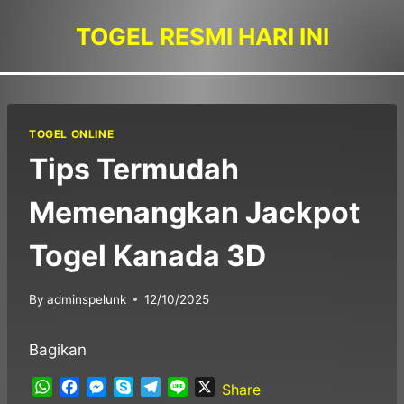
Skip
TOGEL RESMI HARI INI
to
content
TOGEL ONLINE
Tips Termudah
Memenangkan Jackpot
Togel Kanada 3D
By
adminspelunk
12/10/2025
Bagikan
W
F
M
S
T
L
X
Share