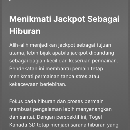
Menikmati Jackpot Sebagai
Hiburan
Alih-alih menjadikan jackpot sebagai tujuan
utama, lebih bijak apabila jackpot dipandang
sebagai bagian kecil dari keseruan permainan.
Pendekatan ini membantu pemain tetap
menikmati permainan tanpa stres atau
kekecewaan berlebihan.
Fokus pada hiburan dan proses bermain
membuat pengalaman lebih menyenangkan
dan santai. Dengan perspektif ini, Togel
Kanada 3D tetap menjadi sarana hiburan yang