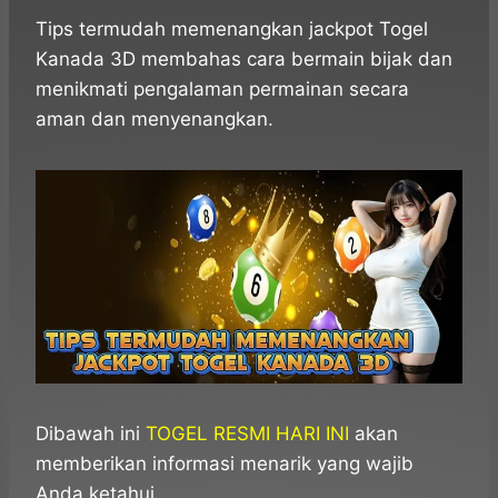
h
a
e
k
e
i
a
c
s
y
l
n
Tips termudah memenangkan jackpot Togel
t
e
s
p
e
e
Kanada 3D membahas cara bermain bijak dan
s
b
e
e
g
menikmati pengalaman permainan secara
A
o
n
r
aman dan menyenangkan.
p
o
g
a
p
k
e
m
r
Dibawah ini
TOGEL RESMI HARI INI
akan
memberikan informasi menarik yang wajib
Anda ketahui.