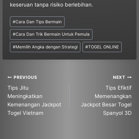
keseruan tanpa risiko berlebihan.
Post
#
Cara Dan Tips Bermain
Tags:
#
Cara Dan Trik Bermain Untuk Pemula
#
Memilih Angka dengan Strategi
#
TOGEL ONLINE
Post
PREVIOUS
NEXT
Tips Jitu
Tips Efiktif
navigation
Meningkatkan
Memenangkan
Kemenangan Jackpot
Jackpot Besar Togel
Togel Vietnam
Spanyol 3D