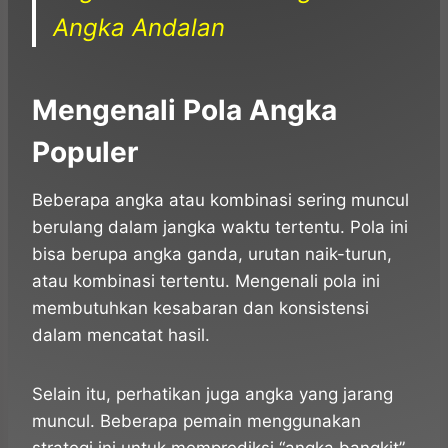
Angka Andalan
Mengenali Pola Angka
Populer
Beberapa angka atau kombinasi sering muncul
berulang dalam jangka waktu tertentu. Pola ini
bisa berupa angka ganda, urutan naik-turun,
atau kombinasi tertentu. Mengenali pola ini
membutuhkan kesabaran dan konsistensi
dalam mencatat hasil.
Selain itu, perhatikan juga angka yang jarang
muncul. Beberapa pemain menggunakan