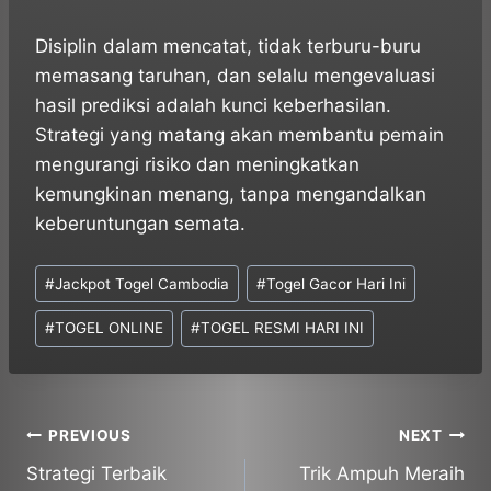
Disiplin dalam mencatat, tidak terburu-buru
memasang taruhan, dan selalu mengevaluasi
hasil prediksi adalah kunci keberhasilan.
Strategi yang matang akan membantu pemain
mengurangi risiko dan meningkatkan
kemungkinan menang, tanpa mengandalkan
keberuntungan semata.
Post
#
Jackpot Togel Cambodia
#
Togel Gacor Hari Ini
Tags:
#
TOGEL ONLINE
#
TOGEL RESMI HARI INI
Post
PREVIOUS
NEXT
Strategi Terbaik
Trik Ampuh Meraih
navigation