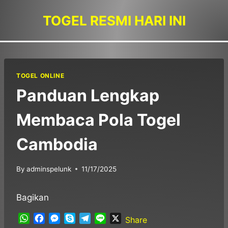
Skip
TOGEL RESMI HARI INI
to
content
TOGEL ONLINE
Panduan Lengkap
Membaca Pola Togel
Cambodia
By
adminspelunk
11/17/2025
Bagikan
W
F
M
S
T
L
X
Share