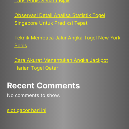
Laos Pools Secara Bijak
Observasi Detail Analisa Statistik Togel
Singapore Untuk Prediksi Tepat
Teknik Membaca Jalur Angka Togel New York
Pools
Cara Akurat Menentukan Angka Jackpot
Harian Togel Qatar
Recent Comments
No comments to show.
slot gacor hari ini