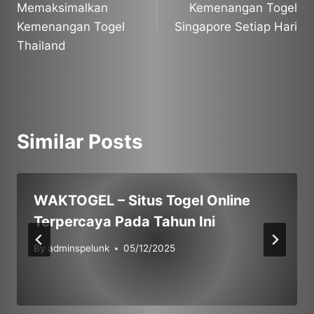
Memaksimalkan
Kemenangan Togel
Kemenangan Togel
Singapore Setiap Hari
Thailand
Similar Posts
WAKTOGEL – Situs Togel Online
Terpercaya Pada Tahun Ini
By
adminspelunk
05/12/2025