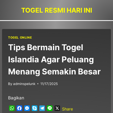
Skip
TOGEL RESMI HARI INI
to
content
TOGEL ONLINE
Tips Bermain Togel
Islandia Agar Peluang
Menang Semakin Besar
By
adminspelunk
11/17/2025
Bagikan
W
F
M
S
T
L
X
Share