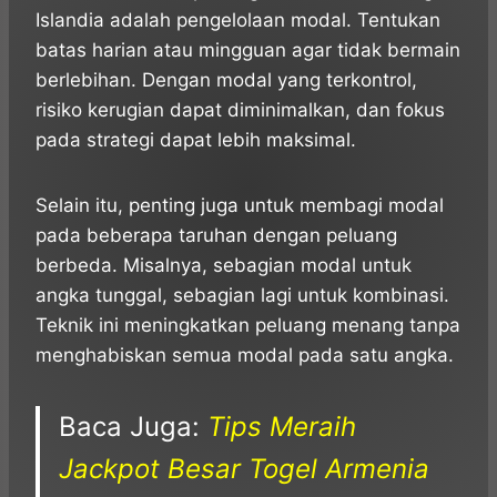
Islandia adalah pengelolaan modal. Tentukan
batas harian atau mingguan agar tidak bermain
berlebihan. Dengan modal yang terkontrol,
risiko kerugian dapat diminimalkan, dan fokus
pada strategi dapat lebih maksimal.
Selain itu, penting juga untuk membagi modal
pada beberapa taruhan dengan peluang
berbeda. Misalnya, sebagian modal untuk
angka tunggal, sebagian lagi untuk kombinasi.
Teknik ini meningkatkan peluang menang tanpa
menghabiskan semua modal pada satu angka.
Baca Juga:
Tips Meraih
Jackpot Besar Togel Armenia