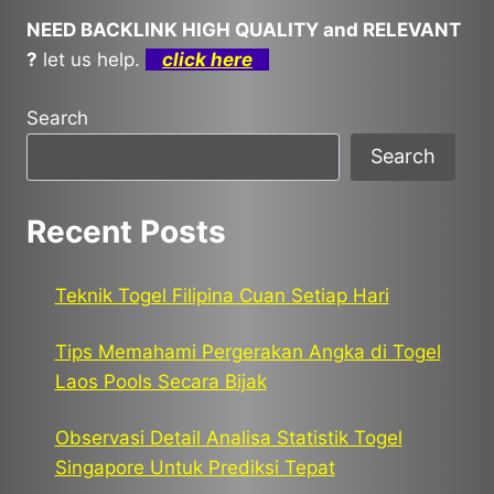
NEED BACKLINK HIGH QUALITY and RELEVANT
?
let us help.
click here
Search
Search
Recent Posts
Teknik Togel Filipina Cuan Setiap Hari
Tips Memahami Pergerakan Angka di Togel
Laos Pools Secara Bijak
Observasi Detail Analisa Statistik Togel
Singapore Untuk Prediksi Tepat