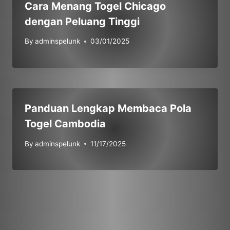
Cara Menang Togel Chicago
dengan Peluang Tinggi
By
adminspelunk
03/01/2025
Panduan Lengkap Membaca Pola
Togel Cambodia
By
adminspelunk
11/17/2025