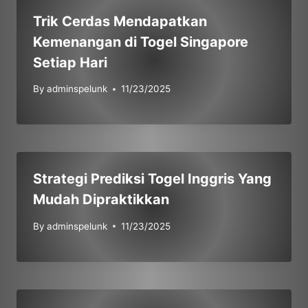
Trik Cerdas Mendapatkan
Kemenangan di Togel Singapore
Setiap Hari
By
adminspelunk
11/23/2025
Strategi Prediksi Togel Inggris Yang
Mudah Dipraktikkan
By
adminspelunk
11/23/2025