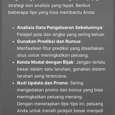
strategi dan analisis yang tepat. Berikut
beberapa tips yang bisa membantu Anda:
Analisis Data Pengeluaran Sebelumnya
:
Pelajari pola dan angka yang sering keluar.
Gunakan Prediksi dan Rumus
:
Manfaatkan fitur prediksi yang disediakan
situs untuk meningkatkan peluang.
Kelola Modal dengan Bijak
: Jangan terlalu
besar dalam satu taruhan, gunakan sistem
taruhan yang terencana.
Ikuti Update dan Promo
: Sering
mengadakan promo dan bonus yang bisa
meningkatkan peluang menang.
Dengan menerapkan tips-tips ini, peluang
Anda untuk meraih jackpot besar menjadi