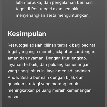
lebih terbuka, dan pengalaman bermain
togel di Restutogel akan semakin
menyenangkan serta menguntungkan.
Kesimpulan
Restutogel adalah pilihan terbaik bagi pecinta
togel yang ingin meraih jackpot besar dengan
aman dan nyaman. Dengan fitur lengkap,
layanan terbaik, dan peluang kemenangan
yang tinggi, situs ini layak menjadi andalan
Anda. Selalu bermain dengan bijak dan
gunakan strategi yang matang untuk
meningkatkan peluang meraih kemenangan
besar.