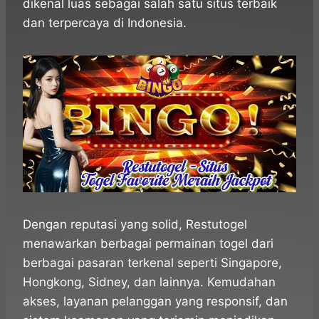
dikenal luas sebagai salah satu situs terbaik
s
b
e
e
g
dan terpercaya di Indonesia.
A
o
n
r
p
o
g
a
p
k
e
m
r
Dengan reputasi yang solid, Restutogel
menawarkan berbagai permainan togel dari
berbagai pasaran terkenal seperti Singapore,
Hongkong, Sidney, dan lainnya. Kemudahan
akses, layanan pelanggan yang responsif, dan