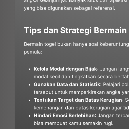
angka selanjutnya. Banyak situs dan aplikas
yang bisa digunakan sebagai referensi.
Tips dan Strategi Bermain
Bermain togel bukan hanya soal keberuntungan
pemula:
Kelola Modal dengan Bijak
: Jangan lan
modal kecil dan tingkatkan secara berta
Gunakan Data dan Statistik
: Pelajari p
tersebut untuk memperkirakan angka yan
Tentukan Target dan Batas Kerugian
: 
kemenangan dan batas kerugian agar tid
Hindari Emosi Berlebihan
: Jangan terpa
bisa membuat kamu semakin rugi.