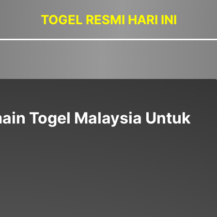
TOGEL RESMI HARI INI
in Togel Malaysia Untuk