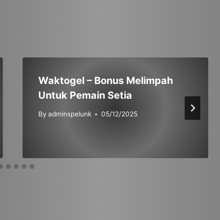
Waktogel – Bonus Melimpah
Untuk Pemain Setia
By
adminspelunk
05/12/2025