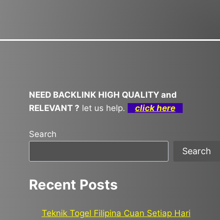
NEED BACKLINK HIGH QUALITY and
RELEVANT ?
let us help.
click here
Search
Search
Recent Posts
Teknik Togel Filipina Cuan Setiap Hari