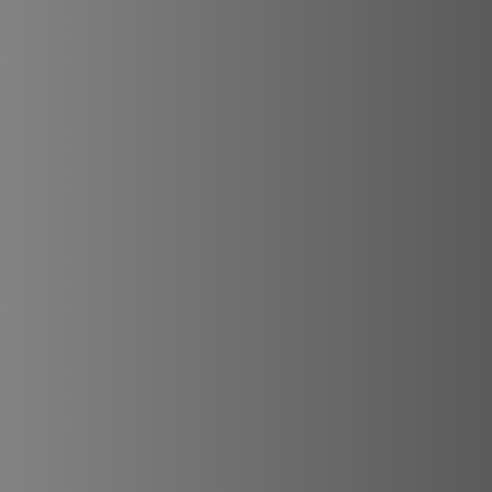
Togel California – Mengintip
Reputasi Pasaran Yang
Menonjol
By
adminspelunk
06/24/2024