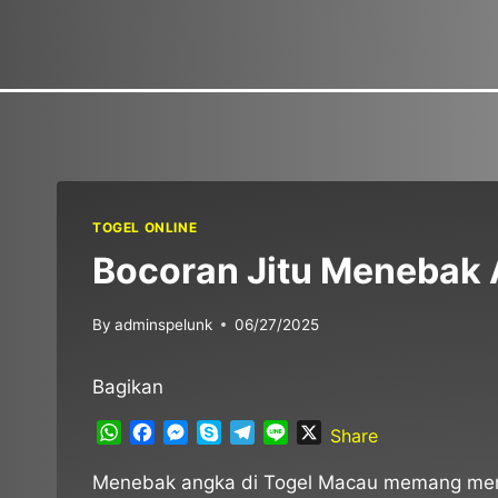
Skip
to
content
TOGEL ONLINE
Bocoran Jitu Menebak 
By
adminspelunk
06/27/2025
Bagikan
W
F
M
S
T
L
X
Share
h
a
e
k
e
i
a
c
s
y
l
n
Menebak angka di Togel Macau memang memb