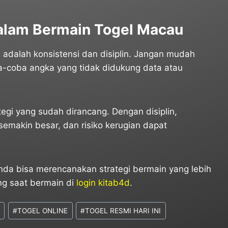
Dalam Bermain Togel Macau
 adalah konsistensi dan disiplin. Jangan mudah
a-coba angka yang tidak didukung data atau
egi yang sudah dirancang. Dengan disiplin,
emakin besar, dan risiko kerugian dapat
 Anda bisa merencanakan strategi bermain yang lebih
g saat bermain di
login kitab4d
.
u
#
TOGEL ONLINE
#
TOGEL RESMI HARI INI