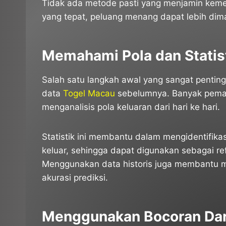
Tidak ada metode pasti yang menjamin keme
yang tepat, peluang menang dapat lebih dim
Memahami Pola dan Statis
Salah satu langkah awal yang sangat pentin
data
Togel Macau
sebelumnya. Banyak pemai
menganalisis pola keluaran dari hari ke hari.
Statistik ini membantu dalam mengidentifika
keluar, sehingga dapat digunakan sebagai re
Menggunakan data historis juga membantu m
akurasi prediksi.
Menggunakan Bocoran Dar