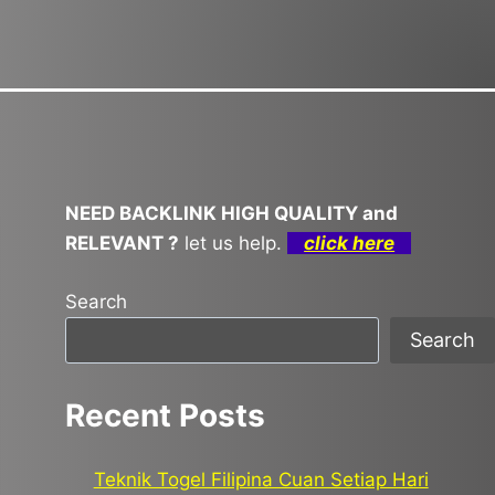
NEED BACKLINK HIGH QUALITY and
RELEVANT ?
let us help.
click here
Search
Search
Recent Posts
Teknik Togel Filipina Cuan Setiap Hari