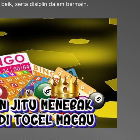
aik, serta disiplin dalam bermain.