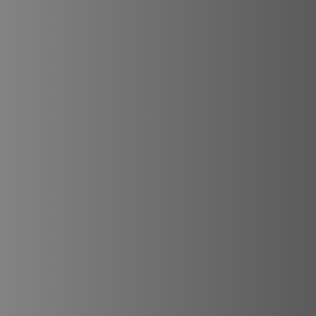
Cara Mudah Menemukan
Jackpot Besar Togel Chicago
Night