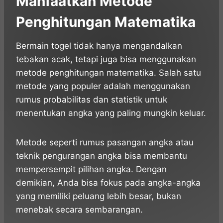
Manfaatkan Metode
Penghitungan Matematika
Bermain togel tidak hanya mengandalkan
tebakan acak, tetapi juga bisa menggunakan
metode penghitungan matematika. Salah satu
metode yang populer adalah menggunakan
rumus probabilitas dan statistik untuk
menentukan angka yang paling mungkin keluar.
Metode seperti rumus pasangan angka atau
teknik pengurangan angka bisa membantu
mempersempit pilihan angka. Dengan
demikian, Anda bisa fokus pada angka-angka
yang memiliki peluang lebih besar, bukan
menebak secara sembarangan.