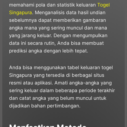
memahami pola dan statistik keluaran
Togel
Singapura
. Menganalisis data hasil undian
sebelumnya dapat memberikan gambaran
angka mana yang sering muncul dan mana
yang jarang keluar. Dengan mengumpulkan
data ini secara rutin, Anda bisa membuat
prediksi angka dengan lebih tepat.
Anda bisa menggunakan tabel keluaran togel
Singapura yang tersedia di berbagai situs
resmi atau aplikasi. Amati angka-angka yang
sering keluar dalam beberapa periode terakhir
dan catat angka yang belum muncul untuk
dijadikan bahan pertimbangan.