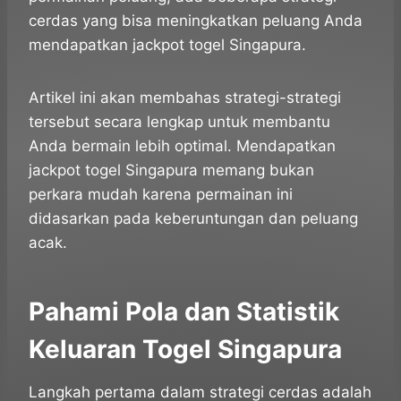
cerdas yang bisa meningkatkan peluang Anda
mendapatkan jackpot togel Singapura.
Artikel ini akan membahas strategi-strategi
tersebut secara lengkap untuk membantu
Anda bermain lebih optimal. Mendapatkan
jackpot togel Singapura memang bukan
perkara mudah karena permainan ini
didasarkan pada keberuntungan dan peluang
acak.
Pahami Pola dan Statistik
Keluaran Togel Singapura
Langkah pertama dalam strategi cerdas adalah