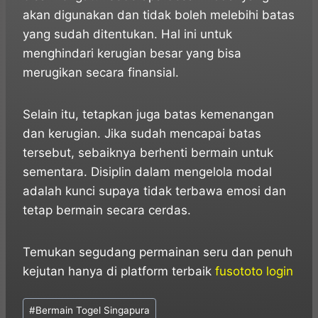
akan digunakan dan tidak boleh melebihi batas
yang sudah ditentukan. Hal ini untuk
menghindari kerugian besar yang bisa
merugikan secara finansial.
Selain itu, tetapkan juga batas kemenangan
dan kerugian. Jika sudah mencapai batas
tersebut, sebaiknya berhenti bermain untuk
sementara. Disiplin dalam mengelola modal
adalah kunci supaya tidak terbawa emosi dan
tetap bermain secara cerdas.
Temukan segudang permainan seru dan penuh
kejutan hanya di platform terbaik
fusototo login
Post
#
Bermain Togel Singapura