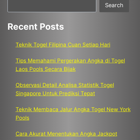
Search
Recent Posts
Teknik Togel Filipina Cuan Setiap Hari
Tips Memahami Pergerakan Angka di Togel
Laos Pools Secara Bijak
Observasi Detail Analisa Statistik Togel
Singapore Untuk Prediksi Tepat
Teknik Membaca Jalur Angka Togel New York
Pools
Cara Akurat Menentukan Angka Jackpot