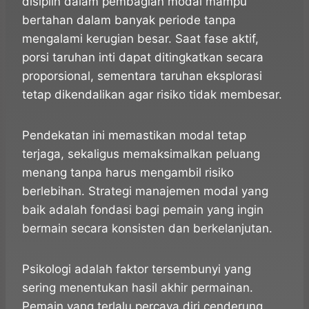
disiplin dalam pembagian modal mampu
bertahan dalam banyak periode tanpa
mengalami kerugian besar. Saat fase aktif,
porsi taruhan inti dapat ditingkatkan secara
proporsional, sementara taruhan eksplorasi
tetap dikendalikan agar risiko tidak membesar.
Pendekatan ini memastikan modal tetap
terjaga, sekaligus memaksimalkan peluang
menang tanpa harus mengambil risiko
berlebihan. Strategi manajemen modal yang
baik adalah fondasi bagi pemain yang ingin
bermain secara konsisten dan berkelanjutan.
Psikologi adalah faktor tersembunyi yang
sering menentukan hasil akhir permainan.
Pemain yang terlalu percaya diri cenderung