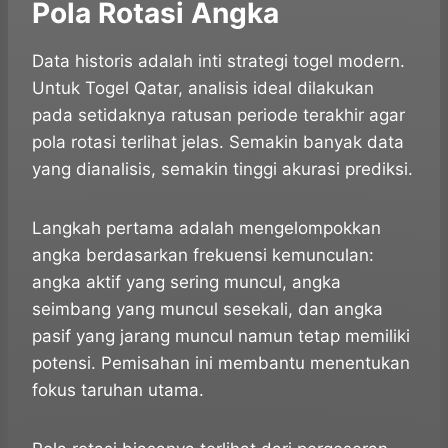
Pola Rotasi Angka
Data historis adalah inti strategi togel modern.
Untuk Togel Qatar, analisis ideal dilakukan
pada setidaknya ratusan periode terakhir agar
pola rotasi terlihat jelas. Semakin banyak data
yang dianalisis, semakin tinggi akurasi prediksi.
Langkah pertama adalah mengelompokkan
angka berdasarkan frekuensi kemunculan:
angka aktif yang sering muncul, angka
seimbang yang muncul sesekali, dan angka
pasif yang jarang muncul namun tetap memiliki
potensi. Pemisahan ini membantu menentukan
fokus taruhan utama.