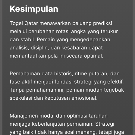
Kesimpulan
Togel Qatar menawarkan peluang prediksi
melalui perubahan rotasi angka yang terukur
dan stabil. Pemain yang mengedepankan
analisis, disiplin, dan kesabaran dapat
memanfaatkan pola ini secara optimal.
Pemahaman data historis, ritme putaran, dan
fase aktif menjadi fondasi strategi yang efektif.
Tanpa pemahaman ini, pemain mudah terjebak
spekulasi dan keputusan emosional.
Manajemen modal dan optimasi taruhan
menjaga keberlanjutan permainan. Strategi
yang baik tidak hanya soal menang, tetapi juga