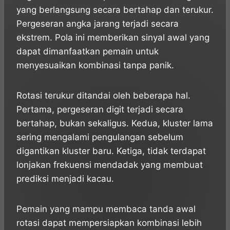
yang berlangsung secara bertahap dan terukur.
Pergeseran angka jarang terjadi secara
ekstrem. Pola ini memberikan sinyal awal yang
dapat dimanfaatkan pemain untuk
menyesuaikan kombinasi tanpa panik.
Rotasi terukur ditandai oleh beberapa hal.
Pertama, pergeseran digit terjadi secara
bertahap, bukan sekaligus. Kedua, kluster lama
sering mengalami pengulangan sebelum
digantikan kluster baru. Ketiga, tidak terdapat
lonjakan frekuensi mendadak yang membuat
prediksi menjadi kacau.
Pemain yang mampu membaca tanda awal
rotasi dapat mempersiapkan kombinasi lebih