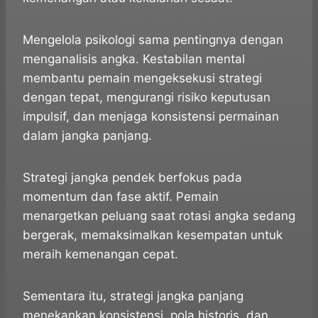
Mengelola psikologi sama pentingnya dengan
menganalisis angka. Kestabilan mental
membantu pemain mengeksekusi strategi
dengan tepat, mengurangi risiko keputusan
impulsif, dan menjaga konsistensi permainan
dalam jangka panjang.
Strategi jangka pendek berfokus pada
momentum dan fase aktif. Pemain
menargetkan peluang saat rotasi angka sedang
bergerak, memaksimalkan kesempatan untuk
meraih kemenangan cepat.
Sementara itu, strategi jangka panjang
menekankan konsistensi, pola historis, dan