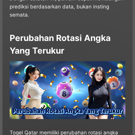
prediksi berdasarkan data, bukan insting
semata.
Perubahan Rotasi Angka
Yang Terukur
Togel Qatar memiliki perubahan rotasi angka