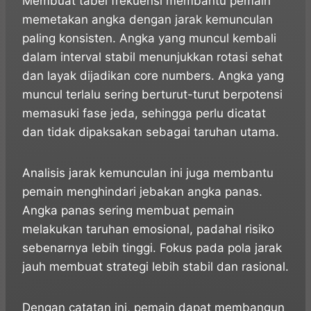
Membuat tabel frekuensi membantu pemain
memetakan angka dengan jarak kemunculan
paling konsisten. Angka yang muncul kembali
dalam interval stabil menunjukkan rotasi sehat
dan layak dijadikan core numbers. Angka yang
muncul terlalu sering berturut-turut berpotensi
memasuki fase jeda, sehingga perlu dicatat
dan tidak dipaksakan sebagai taruhan utama.
Analisis jarak kemunculan ini juga membantu
pemain menghindari jebakan angka panas.
Angka panas sering membuat pemain
melakukan taruhan emosional, padahal risiko
sebenarnya lebih tinggi. Fokus pada pola jarak
jauh membuat strategi lebih stabil dan rasional.
Dengan catatan ini, pemain dapat membangun