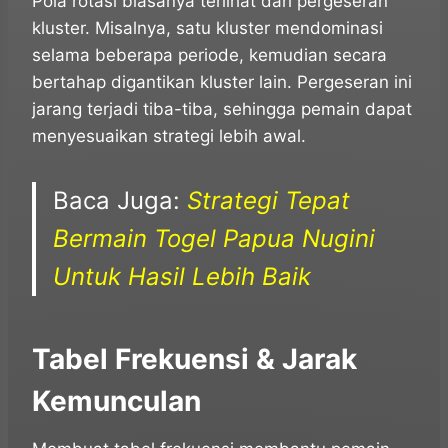
Pola rotasi biasanya terlihat dari pergeseran
kluster. Misalnya, satu kluster mendominasi
selama beberapa periode, kemudian secara
bertahap digantikan kluster lain. Pergeseran ini
jarang terjadi tiba-tiba, sehingga pemain dapat
menyesuaikan strategi lebih awal.
Baca Juga:
Strategi Tepat
Bermain Togel Papua Nugini
Untuk Hasil Lebih Baik
Tabel Frekuensi & Jarak
Kemunculan