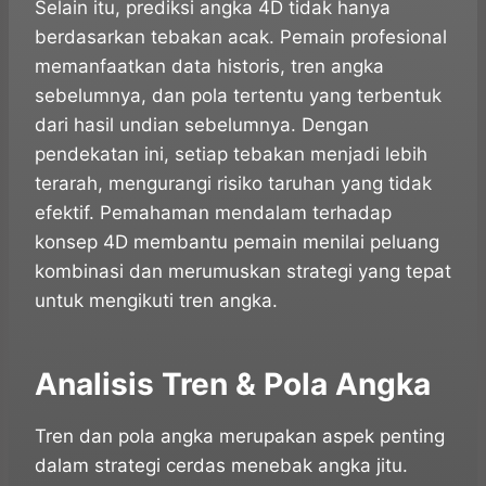
Selain itu, prediksi angka 4D tidak hanya
berdasarkan tebakan acak. Pemain profesional
memanfaatkan data historis, tren angka
sebelumnya, dan pola tertentu yang terbentuk
dari hasil undian sebelumnya. Dengan
pendekatan ini, setiap tebakan menjadi lebih
terarah, mengurangi risiko taruhan yang tidak
efektif. Pemahaman mendalam terhadap
konsep 4D membantu pemain menilai peluang
kombinasi dan merumuskan strategi yang tepat
untuk mengikuti tren angka.
Analisis Tren & Pola Angka
Tren dan pola angka merupakan aspek penting
dalam strategi cerdas menebak angka jitu.