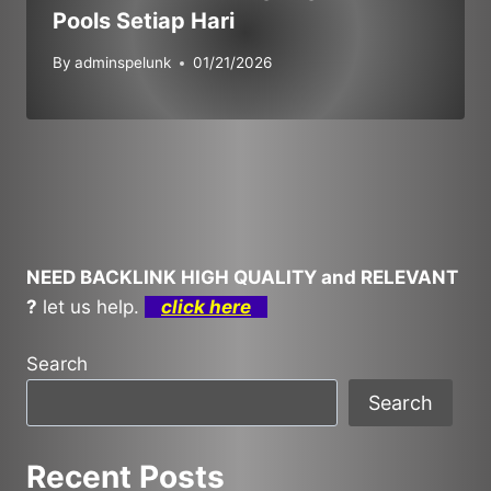
Pools Setiap Hari
By
adminspelunk
01/21/2026
NEED BACKLINK HIGH QUALITY and RELEVANT
?
let us help.
click here
Search
Search
Recent Posts