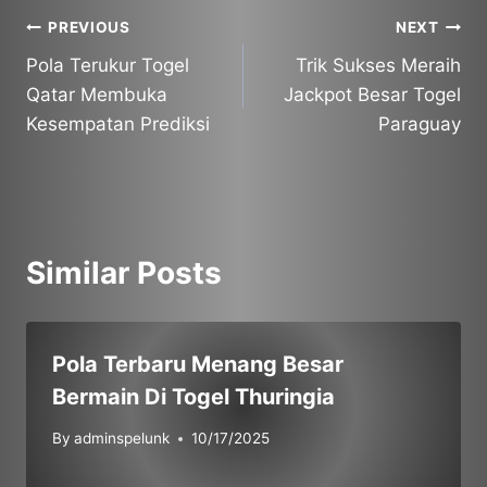
Post
PREVIOUS
NEXT
Pola Terukur Togel
Trik Sukses Meraih
navigation
Qatar Membuka
Jackpot Besar Togel
Kesempatan Prediksi
Paraguay
Similar Posts
Pola Terbaru Menang Besar
Bermain Di Togel Thuringia
By
adminspelunk
10/17/2025