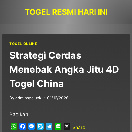
Skip
TOGEL RESMI HARI INI
to
content
TOGEL ONLINE
Strategi Cerdas
Menebak Angka Jitu 4D
Togel China
By
adminspelunk
01/16/2026
Bagikan
W
F
M
S
T
L
X
Share