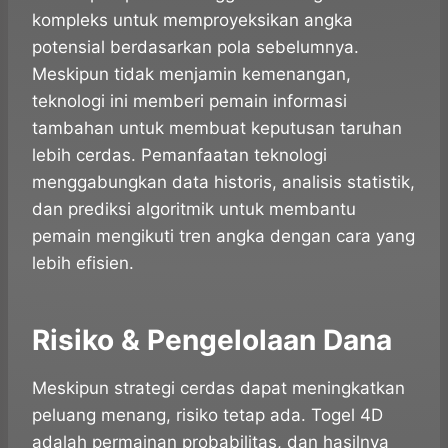
kompleks untuk memproyeksikan angka
potensial berdasarkan pola sebelumnya.
Meskipun tidak menjamin kemenangan,
teknologi ini memberi pemain informasi
tambahan untuk membuat keputusan taruhan
lebih cerdas. Pemanfaatan teknologi
menggabungkan data historis, analisis statistik,
dan prediksi algoritmik untuk membantu
pemain mengikuti tren angka dengan cara yang
lebih efisien.
Risiko & Pengelolaan Dana
Meskipun strategi cerdas dapat meningkatkan
peluang menang, risiko tetap ada. Togel 4D
adalah permainan probabilitas, dan hasilnya