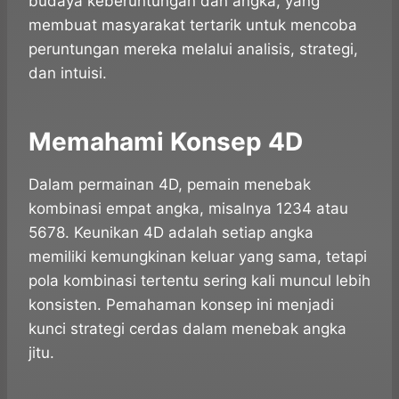
budaya keberuntungan dan angka, yang
membuat masyarakat tertarik untuk mencoba
peruntungan mereka melalui analisis, strategi,
dan intuisi.
Memahami Konsep 4D
Dalam permainan 4D, pemain menebak
kombinasi empat angka, misalnya 1234 atau
5678. Keunikan 4D adalah setiap angka
memiliki kemungkinan keluar yang sama, tetapi
pola kombinasi tertentu sering kali muncul lebih
konsisten. Pemahaman konsep ini menjadi
kunci strategi cerdas dalam menebak angka
jitu.