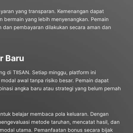
ayaran yang transparan. Kemenangan dapat
an bermain yang lebih menyenangkan. Pemain
han dan pembayaran dilakukan secara aman dan
r Baru
 di TIISAN. Setiap minggu, platform ini
odal awal tanpa risiko besar. Pemain dapat
nasi angka baru atau strategi yang belum pernah
n untuk belajar membaca pola keluaran. Dengan
engevaluasi metode taruhan, mencatat hasil, dan
modal utama. Pemanfaatan bonus secara bijak