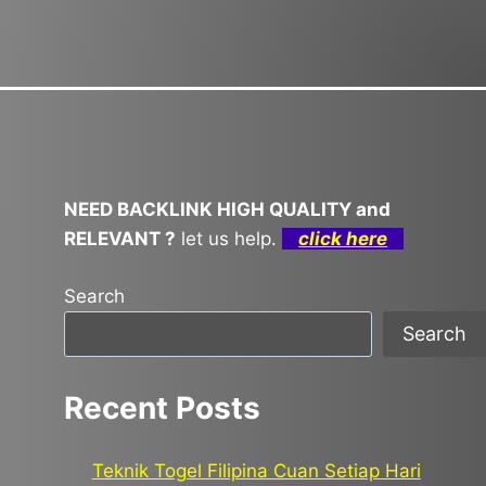
NEED BACKLINK HIGH QUALITY and
RELEVANT ?
let us help.
click here
Search
Search
Recent Posts
Teknik Togel Filipina Cuan Setiap Hari