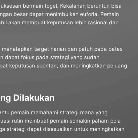
ksesan bermain togel. Kekalahan beruntun bisa
ngan besar dapat menimbulkan euforia. Pemain
bil akan membuat keputusan lebih rasional dan
 menetapkan target harian dan patuh pada batas
in dapat fokus pada strategi yang sudah
kibat keputusan spontan, dan meningkatkan peluang
ang Dilakukan
bantu pemain memahami strategi mana yang
valuasi rutin membuat pemain semakin paham pola
gga strategi dapat disesuaikan untuk meningkatkan