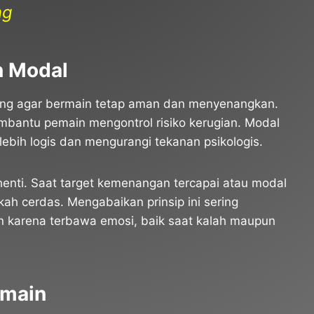
ng
n Modal
ting agar bermain tetap aman dan menyenangkan.
bantu pemain mengontrol risiko kerugian. Modal
ebih logis dan mengurangi tekanan psikologis.
rhenti. Saat target kemenangan tercapai atau modal
ah cerdas. Mengabaikan prinsip ini sering
 karena terbawa emosi, baik saat kalah maupun
rmain