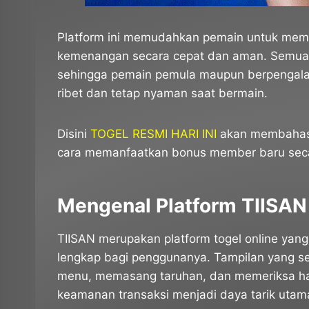
Platform ini memudahkan pemain untuk mem
kemenangan secara cepat dan aman. Semua ti
sehingga pemain pemula maupun berpengal
ribet dan tetap nyaman saat bermain.
Disini
TOGEL RESMI HARI INI
akan membahas s
cara memanfaatkan bonus member baru sec
Mengenal Platform TIISAN
TIISAN merupakan platform togel online yang 
lengkap bagi penggunanya. Tampilan yang 
menu, memasang taruhan, dan memeriksa has
keamanan transaksi menjadi daya tarik utam