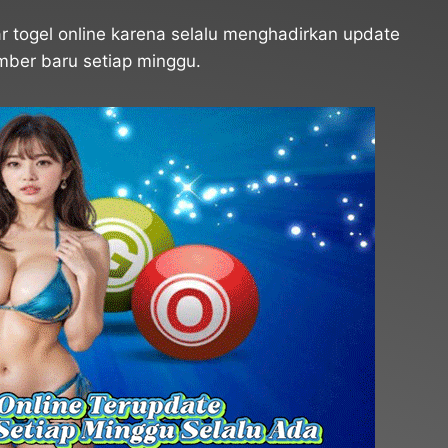
ar togel online karena selalu menghadirkan update
mber baru setiap minggu.