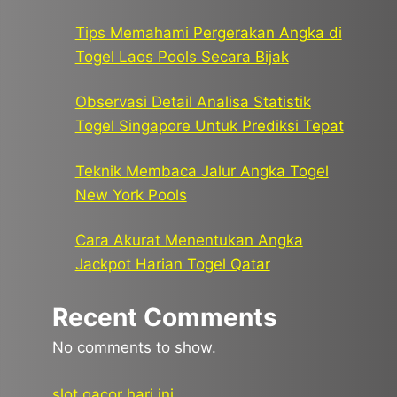
Tips Memahami Pergerakan Angka di
Togel Laos Pools Secara Bijak
Observasi Detail Analisa Statistik
Togel Singapore Untuk Prediksi Tepat
Teknik Membaca Jalur Angka Togel
New York Pools
Cara Akurat Menentukan Angka
Jackpot Harian Togel Qatar
Recent Comments
No comments to show.
slot gacor hari ini