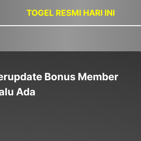
TOGEL RESMI HARI INI
 Terupdate Bonus Member
alu Ada