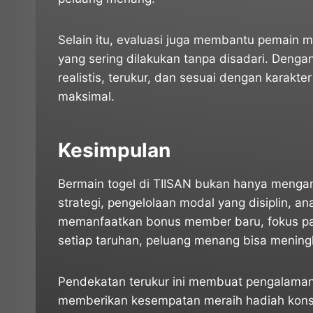
Selain itu, evaluasi juga membantu pemain m
yang sering dilakukan tanpa disadari. Dengan
realistis, terukur, dan sesuai dengan karakt
maksimal.
Kesimpulan
Bermain togel di TIISAN bukan hanya menga
strategi, pengelolaan modal yang disiplin, a
memanfaatkan bonus member baru, fokus pada
setiap taruhan, peluang menang bisa meningk
Pendekatan terukur ini membuat pengalama
memberikan kesempatan meraih hadiah konsis