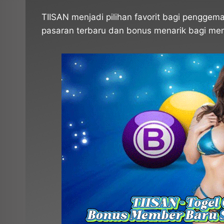
h
a
e
k
e
i
a
c
s
y
l
n
TIISAN menjadi pilihan favorit bagi penggem
t
e
s
p
e
e
pasaran terbaru dan bonus menarik bagi me
s
b
e
e
g
A
o
n
r
p
o
g
a
p
k
e
m
r