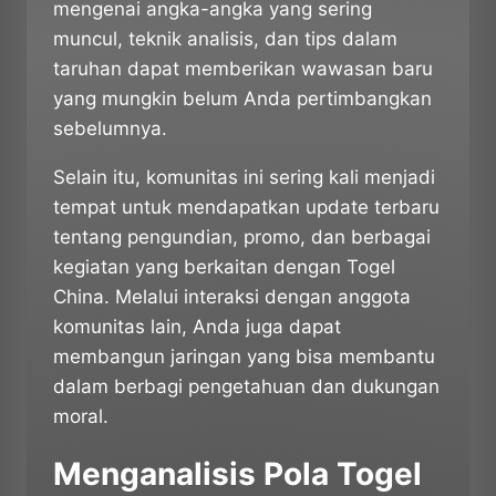
mengenai angka-angka yang sering
muncul, teknik analisis, dan tips dalam
taruhan dapat memberikan wawasan baru
yang mungkin belum Anda pertimbangkan
sebelumnya.
Selain itu, komunitas ini sering kali menjadi
tempat untuk mendapatkan update terbaru
tentang pengundian, promo, dan berbagai
kegiatan yang berkaitan dengan Togel
China. Melalui interaksi dengan anggota
komunitas lain, Anda juga dapat
membangun jaringan yang bisa membantu
dalam berbagi pengetahuan dan dukungan
moral.
Menganalisis Pola Togel