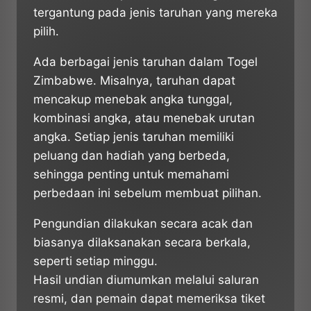
tergantung pada jenis taruhan yang mereka
pilih.
Ada berbagai jenis taruhan dalam Togel
Zimbabwe. Misalnya, taruhan dapat
mencakup menebak angka tunggal,
kombinasi angka, atau menebak urutan
angka. Setiap jenis taruhan memiliki
peluang dan hadiah yang berbeda,
sehingga penting untuk memahami
perbedaan ini sebelum membuat pilihan.
Pengundian dilakukan secara acak dan
biasanya dilaksanakan secara berkala,
seperti setiap minggu.
Hasil undian diumumkan melalui saluran
resmi, dan pemain dapat memeriksa tiket