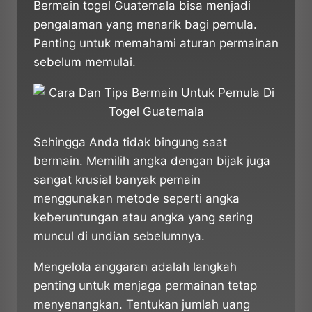
Bermain togel Guatemala bisa menjadi
pengalaman yang menarik bagi pemula.
Penting untuk memahami aturan permainan
sebelum memulai.
Sehingga Anda tidak bingung saat
bermain. Memilih angka dengan bijak juga
sangat krusial banyak pemain
menggunakan metode seperti angka
keberuntungan atau angka yang sering
muncul di undian sebelumnya.
Mengelola anggaran adalah langkah
penting untuk menjaga permainan tetap
menyenangkan. Tentukan jumlah uang