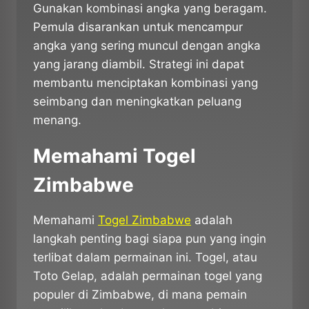
Gunakan kombinasi angka yang beragam.
Pemula disarankan untuk mencampur
angka yang sering muncul dengan angka
yang jarang diambil. Strategi ini dapat
membantu menciptakan kombinasi yang
seimbang dan meningkatkan peluang
menang.
Memahami Togel
Zimbabwe
Memahami
Togel Zimbabwe
adalah
langkah penting bagi siapa pun yang ingin
terlibat dalam permainan ini. Togel, atau
Toto Gelap, adalah permainan togel yang
populer di Zimbabwe, di mana pemain