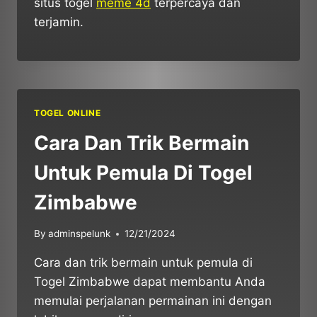
situs togel
meme 4d
terpercaya dan
terjamin.
TOGEL ONLINE
Cara Dan Trik Bermain
Untuk Pemula Di Togel
Zimbabwe
By
adminspelunk
12/21/2024
Cara dan trik bermain untuk pemula di
Togel Zimbabwe dapat membantu Anda
memulai perjalanan permainan ini dengan