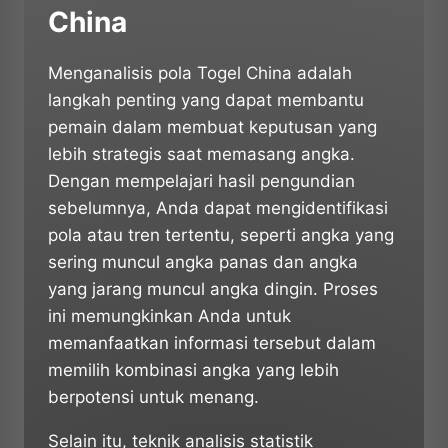
China
Menganalisis pola Togel China adalah
langkah penting yang dapat membantu
pemain dalam membuat keputusan yang
lebih strategis saat memasang angka.
Dengan mempelajari hasil pengundian
sebelumnya, Anda dapat mengidentifikasi
pola atau tren tertentu, seperti angka yang
sering muncul angka panas dan angka
yang jarang muncul angka dingin. Proses
ini memungkinkan Anda untuk
memanfaatkan informasi tersebut dalam
memilih kombinasi angka yang lebih
berpotensi untuk menang.
Selain itu, teknik analisis statistik