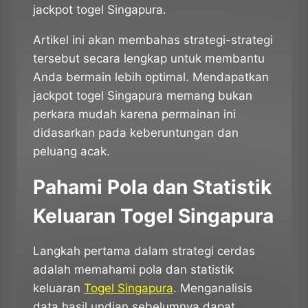
jackpot togel Singapura.
Artikel ini akan membahas strategi-strategi
tersebut secara lengkap untuk membantu
Anda bermain lebih optimal. Mendapatkan
jackpot togel Singapura memang bukan
perkara mudah karena permainan ini
didasarkan pada keberuntungan dan
peluang acak.
Pahami Pola dan Statistik
Keluaran Togel Singapura
Langkah pertama dalam strategi cerdas
adalah memahami pola dan statistik
keluaran
Togel Singapura
. Menganalisis
data hasil undian sebelumnya dapat