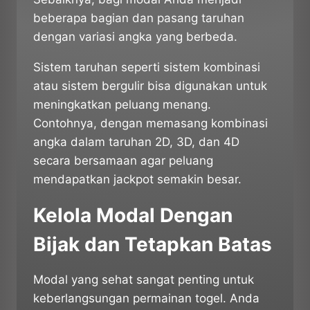
beberapa bagian dan pasang taruhan
dengan variasi angka yang berbeda.
Sistem taruhan seperti sistem kombinasi
atau sistem bergulir bisa digunakan untuk
meningkatkan peluang menang.
Contohnya, dengan memasang kombinasi
angka dalam taruhan 2D, 3D, dan 4D
secara bersamaan agar peluang
mendapatkan jackpot semakin besar.
Kelola Modal Dengan
Bijak dan Tetapkan Batas
Modal yang sehat sangat penting untuk
keberlangsungan permainan togel. Anda