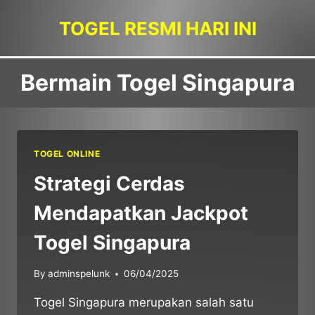
Skip
TOGEL RESMI HARI INI
to
content
Bermain Togel Singapura
TOGEL ONLINE
Strategi Cerdas
Mendapatkan Jackpot
Togel Singapura
By
adminspelunk
06/04/2025
Togel Singapura merupakan salah satu