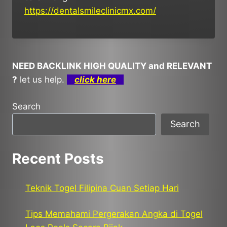
https://dentalsmileclinicmx.com/
NEED BACKLINK HIGH QUALITY and RELEVANT
?
let us help.
click here
Search
Search
Recent Posts
Teknik Togel Filipina Cuan Setiap Hari
Tips Memahami Pergerakan Angka di Togel