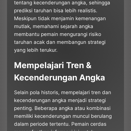
tentang kecenderungan angka, sehingga
prediksi taruhan bisa lebih realistis.
Meskipun tidak menjamin kemenangan
mutlak, memahami sejarah angka
membantu pemain mengurangi risiko
taruhan acak dan membangun strategi
yang lebih terukur.
Mempelajari Tren &
Kecenderungan Angka
Selain pola historis, mempelajari tren dan
kecenderungan angka menjadi strategi
penting. Beberapa angka atau kombinasi
memiliki kecenderungan muncul berulang
dalam periode tertentu. Pemain cerdas