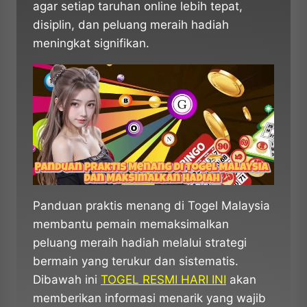
agar setiap taruhan online lebih tepat,
disiplin, dan peluang meraih hadiah
meningkat signifikan.
Panduan praktis menang di Togel Malaysia
membantu pemain memaksimalkan
peluang meraih hadiah melalui strategi
bermain yang terukur dan sistematis.
Dibawah ini
TOGEL RESMI HARI INI
akan
memberikan informasi menarik yang wajib