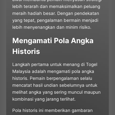
lebih terarah dan memaksimalkan peluang
meraih hadiah besar. Dengan pendekatan
yang tepat, pengalaman bermain menjadi
lebih menyenangkan dan minim risiko.
Mengamati Pola Angka
Historis
Langkah pertama untuk menang di Togel
Malaysia adalah mengamati pola angka
historis. Pemain berpengalaman selalu
mencatat hasil undian sebelumnya untuk
melihat angka yang sering muncul maupun
kombinasi yang jarang terlihat.
Pola historis ini memberikan gambaran