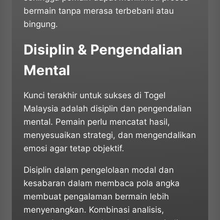
bermain tanpa merasa terbebani atau
bingung.
Disiplin & Pengendalian
Mental
Kunci terakhir untuk sukses di Togel
Malaysia adalah disiplin dan pengendalian
mental. Pemain perlu mencatat hasil,
menyesuaikan strategi, dan mengendalikan
emosi agar tetap objektif.
Disiplin dalam pengelolaan modal dan
kesabaran dalam membaca pola angka
membuat pengalaman bermain lebih
menyenangkan. Kombinasi analisis,