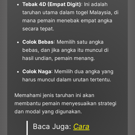
Tebak 4D (Empat Digit)
: Ini adalah
taruhan utama dalam togel Malaysia, di
mana pemain menebak empat angka
secara tepat.
Colok Bebas
: Memilih satu angka
bebas, dan jika angka itu muncul di
hasil undian, pemain menang.
Colok Naga
: Memilih dua angka yang
harus muncul dalam urutan tertentu.
Memahami jenis taruhan ini akan
membantu pemain menyesuaikan strategi
dan modal yang digunakan.
Baca Juga:
Cara