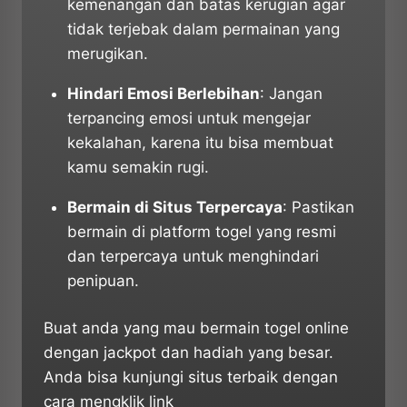
kemenangan dan batas kerugian agar
tidak terjebak dalam permainan yang
merugikan.
Hindari Emosi Berlebihan
: Jangan
terpancing emosi untuk mengejar
kekalahan, karena itu bisa membuat
kamu semakin rugi.
Bermain di Situs Terpercaya
: Pastikan
bermain di platform togel yang resmi
dan terpercaya untuk menghindari
penipuan.
Buat anda yang mau bermain togel online
dengan jackpot dan hadiah yang besar.
Anda bisa kunjungi situs terbaik dengan
cara mengklik link