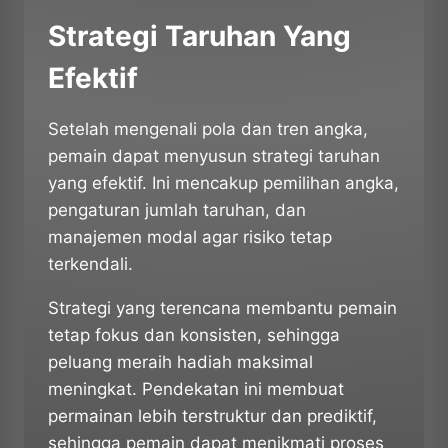
Strategi Taruhan Yang
Efektif
Setelah mengenali pola dan tren angka,
pemain dapat menyusun strategi taruhan
yang efektif. Ini mencakup pemilihan angka,
pengaturan jumlah taruhan, dan
manajemen modal agar risiko tetap
terkendali.
Strategi yang terencana membantu pemain
tetap fokus dan konsisten, sehingga
peluang meraih hadiah maksimal
meningkat. Pendekatan ini membuat
permainan lebih terstruktur dan prediktif,
sehingga pemain dapat menikmati proses