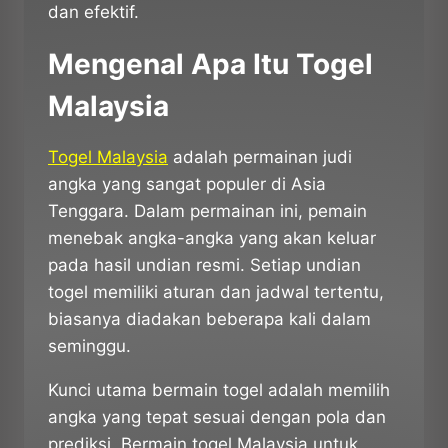
dan efektif.
Mengenal Apa Itu Togel
Malaysia
Togel Malaysia
adalah permainan judi
angka yang sangat populer di Asia
Tenggara. Dalam permainan ini, pemain
menebak angka-angka yang akan keluar
pada hasil undian resmi. Setiap undian
togel memiliki aturan dan jadwal tertentu,
biasanya diadakan beberapa kali dalam
seminggu.
Kunci utama bermain togel adalah memilih
angka yang tepat sesuai dengan pola dan
prediksi. Bermain togel Malaysia untuk