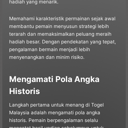
hadiah yang menarik.
Memahami karakteristik permainan sejak awal
membantu pemain menyusun strategi lebih
terarah dan memaksimalkan peluang meraih
hadiah besar. Dengan pendekatan yang tepat,
pengalaman bermain menjadi lebih
menyenangkan dan minim risiko.
Mengamati Pola Angka
Historis
Langkah pertama untuk menang di Togel
Malaysia adalah mengamati pola angka
historis. Pemain berpengalaman selalu