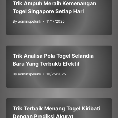
Trik Ampuh Meraih Kemenangan
Togel Singapore Setiap Hari
By
adminspelunk
11/17/2025
Trik Analisa Pola Togel Selandia
Baru Yang Terbukti Efektif
By
adminspelunk
10/25/2025
Trik Terbaik Menang Togel Kiribati
Dengan Prediksi Akurat