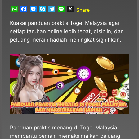
W
F
M
S
T
L
X
Share
h
a
e
k
e
i
a
c
s
y
l
n
Kuasai panduan praktis Togel Malaysia agar
t
e
s
p
e
e
setiap taruhan online lebih tepat, disiplin, dan
s
b
e
e
g
peluang meraih hadiah meningkat signifikan.
A
o
n
r
p
o
g
a
p
k
e
m
r
Panduan praktis menang di Togel Malaysia
membantu pemain memaksimalkan peluang