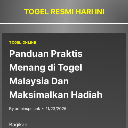
Skip
TOGEL RESMI HARI INI
to
content
TOGEL ONLINE
Panduan Praktis
Menang di Togel
Malaysia Dan
Maksimalkan Hadiah
By
adminspelunk
11/23/2025
Bagikan