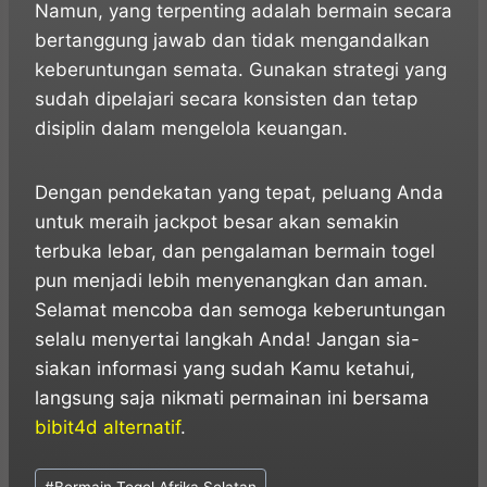
Namun, yang terpenting adalah bermain secara
bertanggung jawab dan tidak mengandalkan
keberuntungan semata. Gunakan strategi yang
sudah dipelajari secara konsisten dan tetap
disiplin dalam mengelola keuangan.
Dengan pendekatan yang tepat, peluang Anda
untuk meraih jackpot besar akan semakin
terbuka lebar, dan pengalaman bermain togel
pun menjadi lebih menyenangkan dan aman.
Selamat mencoba dan semoga keberuntungan
selalu menyertai langkah Anda! Jangan sia-
siakan informasi yang sudah Kamu ketahui,
langsung saja nikmati permainan ini bersama
bibit4d alternatif
.
Post
#
Bermain Togel Afrika Selatan