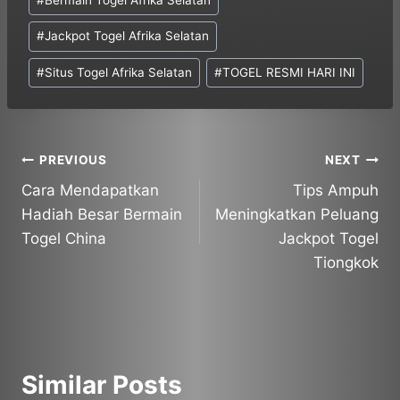
Tags:
#
Jackpot Togel Afrika Selatan
#
Situs Togel Afrika Selatan
#
TOGEL RESMI HARI INI
Post
PREVIOUS
NEXT
Cara Mendapatkan
Tips Ampuh
navigation
Hadiah Besar Bermain
Meningkatkan Peluang
Togel China
Jackpot Togel
Tiongkok
Similar Posts