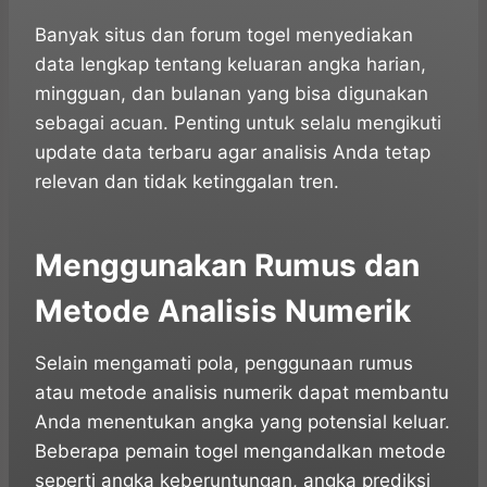
Banyak situs dan forum togel menyediakan
data lengkap tentang keluaran angka harian,
mingguan, dan bulanan yang bisa digunakan
sebagai acuan. Penting untuk selalu mengikuti
update data terbaru agar analisis Anda tetap
relevan dan tidak ketinggalan tren.
Menggunakan Rumus dan
Metode Analisis Numerik
Selain mengamati pola, penggunaan rumus
atau metode analisis numerik dapat membantu
Anda menentukan angka yang potensial keluar.
Beberapa pemain togel mengandalkan metode
seperti angka keberuntungan, angka prediksi