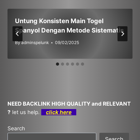
Untung Konsisten Main Togel
Spanyol Dengan Metode Sistematis
By
adminspelunk
09/02/2025
NEED BACKLINK HIGH QUALITY and RELEVANT
?
let us help.
click here
Search
Search