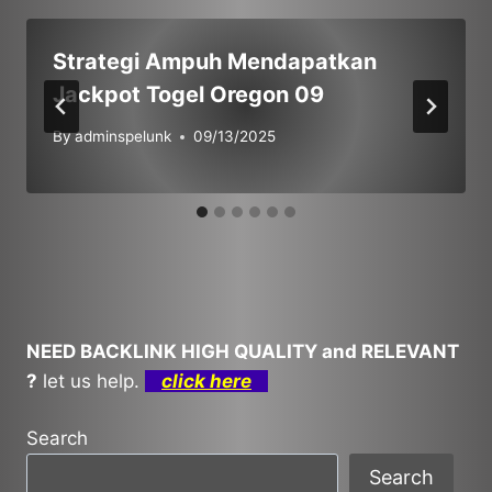
Strategi Ampuh Mendapatkan
Jackpot Togel Oregon 09
By
adminspelunk
09/13/2025
NEED BACKLINK HIGH QUALITY and RELEVANT
?
let us help.
click here
Search
Search