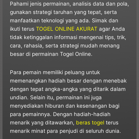
Pahami jenis permainan, analisis data dan pola,
gunakan strategi taruhan yang tepat, serta
manfaatkan teknologi yang ada.
Simak dan
ikuti terus
TOGEL ONLINE AKURAT
agar Anda
tidak ketinggalan informasi mengenai tips, trik,
cara, rahasia, serta strategi mudah menang
besar di permainan Togel Online.
Para pemain memiliki peluang untuk
memenangkan hadiah besar dengan menebak
dengan tepat angka-angka yang ditarik dalam
undian. Selain itu, permainan ini juga
menyediakan hiburan dan kesenangan bagi
para pemainnya. Dengan hadiah-hadiah
menarik yang ditawarkan,
beras togel
terus
menarik minat para penjudi di seluruh dunia.