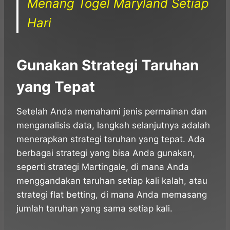
Menang Togel Maryland Setiap
Hari
Gunakan Strategi Taruhan
yang Tepat
Setelah Anda memahami jenis permainan dan
menganalisis data, langkah selanjutnya adalah
menerapkan strategi taruhan yang tepat. Ada
berbagai strategi yang bisa Anda gunakan,
seperti strategi Martingale, di mana Anda
menggandakan taruhan setiap kali kalah, atau
strategi flat betting, di mana Anda memasang
jumlah taruhan yang sama setiap kali.