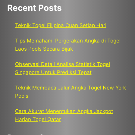
Recent Posts
Teknik Togel Filipina Cuan Setiap Hari
Tips Memahami Pergerakan Angka di Togel
Laos Pools Secara Bijak
Observasi Detail Analisa Statistik Togel
Singapore Untuk Prediksi Tepat
Teknik Membaca Jalur Angka Togel New York
Pools
Cara Akurat Menentukan Angka Jackpot
Harian Togel Qatar