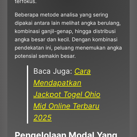
terfokus.
Beberapa metode analisa yang sering
dipakai antara lain melihat angka berulang,
kombinasi ganjil-genap, hingga distribusi
angka besar dan kecil. Dengan kombinasi
pendekatan ini, peluang menemukan angka
potensial semakin besar.
Baca Juga:
Cara
Mendapatkan
Jackpot Togel Ohio
Mid Online Terbaru
2025
Pengelolaan Modal Yang