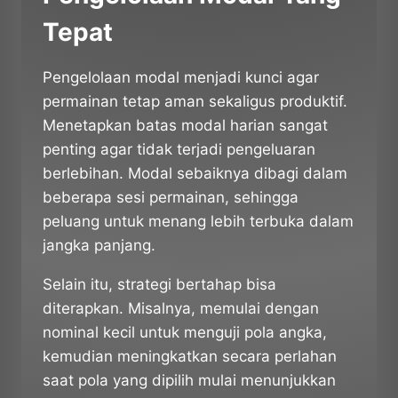
Tepat
Pengelolaan modal menjadi kunci agar
permainan tetap aman sekaligus produktif.
Menetapkan batas modal harian sangat
penting agar tidak terjadi pengeluaran
berlebihan. Modal sebaiknya dibagi dalam
beberapa sesi permainan, sehingga
peluang untuk menang lebih terbuka dalam
jangka panjang.
Selain itu, strategi bertahap bisa
diterapkan. Misalnya, memulai dengan
nominal kecil untuk menguji pola angka,
kemudian meningkatkan secara perlahan
saat pola yang dipilih mulai menunjukkan