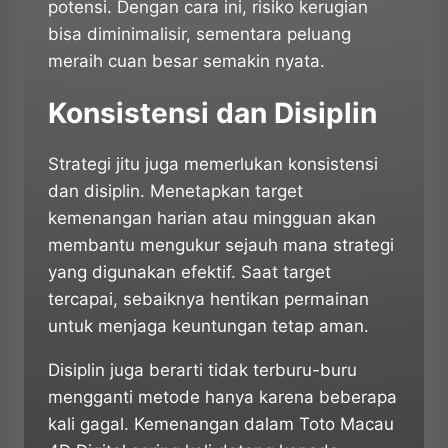
potensi. Dengan cara ini, risiko kerugian
bisa diminimalisir, sementara peluang
meraih cuan besar semakin nyata.
Konsistensi dan Disiplin
Strategi jitu juga memerlukan konsistensi
dan disiplin. Menetapkan target
kemenangan harian atau mingguan akan
membantu mengukur sejauh mana strategi
yang digunakan efektif. Saat target
tercapai, sebaiknya hentikan permainan
untuk menjaga keuntungan tetap aman.
Disiplin juga berarti tidak terburu-buru
mengganti metode hanya karena beberapa
kali gagal. Kemenangan dalam Toto Macau