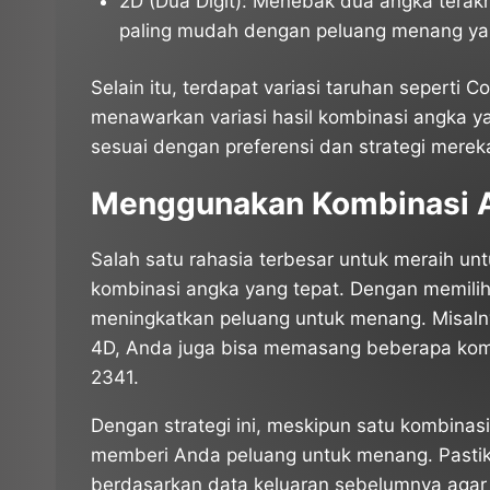
2D (Dua Digit): Menebak dua angka terakhir
paling mudah dengan peluang menang yang
Selain itu, terdapat variasi taruhan seperti 
menawarkan variasi hasil kombinasi angka y
sesuai dengan preferensi dan strategi merek
Menggunakan Kombinasi 
Salah satu rahasia terbesar untuk meraih u
kombinasi angka yang tepat. Dengan memilih
meningkatkan peluang untuk menang. Misalny
4D, Anda juga bisa memasang beberapa kombi
2341.
Dengan strategi ini, meskipun satu kombinasi
memberi Anda peluang untuk menang. Pastik
berdasarkan data keluaran sebelumnya aga