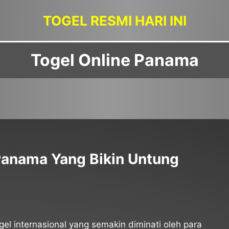
TOGEL RESMI HARI INI
Togel Online Panama
Panama Yang Bikin Untung
el internasional yang semakin diminati oleh para