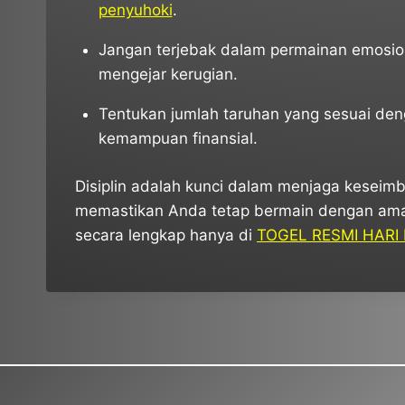
penyuhoki
.
Jangan terjebak dalam permainan emosion
mengejar kerugian.
Tentukan jumlah taruhan yang sesuai den
kemampuan finansial.
Disiplin adalah kunci dalam menjaga keseim
memastikan Anda tetap bermain dengan aman. 
secara lengkap hanya di
TOGEL RESMI HARI 