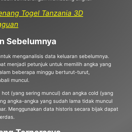
nang Togel Tanzania 3D
ngguan
an Sebelumnya
ntuk menganalisis data keluaran sebelumnya.
pat menjadi petunjuk untuk memilih angka yang
dalam beberapa minggu berturut-turut,
bali muncul.
a hot (yang sering muncul) dan angka cold (yang
ng angka-angka yang sudah lama tidak muncul
uar. Menggunakan data historis secara bijak dapat
erdas.