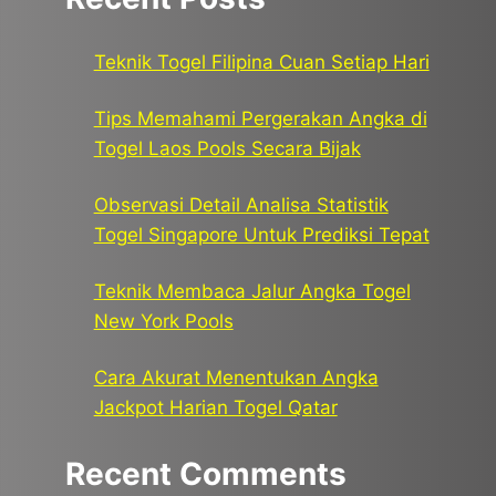
Teknik Togel Filipina Cuan Setiap Hari
Tips Memahami Pergerakan Angka di
Togel Laos Pools Secara Bijak
Observasi Detail Analisa Statistik
Togel Singapore Untuk Prediksi Tepat
Teknik Membaca Jalur Angka Togel
New York Pools
Cara Akurat Menentukan Angka
Jackpot Harian Togel Qatar
Recent Comments