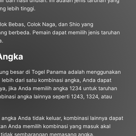
 dari hasil undian. Ini adalah jenis taruhan yang
 lebih tinggi.
Colok Bebas, Colok Naga, dan Shio yang
ang berbeda. Pemain dapat memilih jenis taruhan
a.
Angka
ntung besar di Togel Panama adalah menggunakan
 lebih dari satu kombinasi angka, Anda dapat
a, jika Anda memilih angka 1234 untuk taruhan
nasi angka lainnya seperti 1243, 1324, atau
 angka Anda tidak keluar, kombinasi lainnya dapat
an Anda memilih kombinasi yang masuk akal
r tidak sembarangan memasang angka.