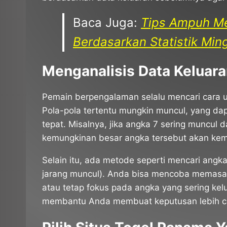
Baca Juga:
Tips Ampuh Me
Berdasarkan Statistik Mi
Menganalisis Data Keluar
Pemain berpengalaman selalu mencari cara u
Pola-pola tertentu mungkin muncul, yang da
tepat. Misalnya, jika angka 7 sering muncul 
kemungkinan besar angka tersebut akan kem
Selain itu, ada metode seperti mencari angk
jarang muncul). Anda bisa mencoba memasa
atau tetap fokus pada angka yang sering kel
membantu Anda membuat keputusan lebih c