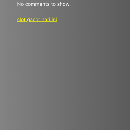
No comments to show.
slot gacor hari ini