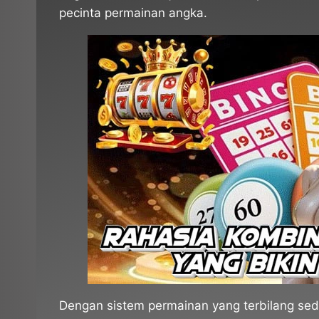
pecinta permainan angka.
Dengan sistem permainan yang terbilang se