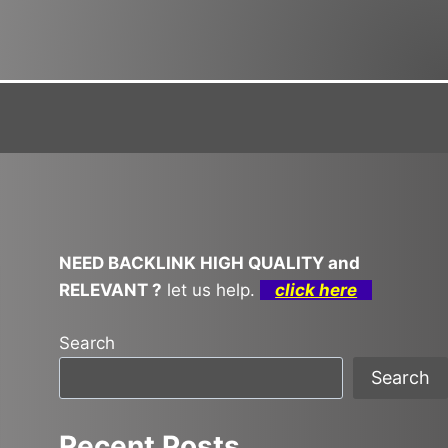
NEED BACKLINK HIGH QUALITY and
RELEVANT ?
let us help.
click here
Search
Search
Recent Posts