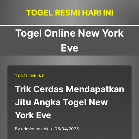
Skip
TOGEL RESMI HARI INI
to
content
Togel Online New York
Eve
TOGEL ONLINE
Trik Cerdas Mendapatkan
Jitu Angka Togel New
York Eve
By
adminspelunk
06/04/2025