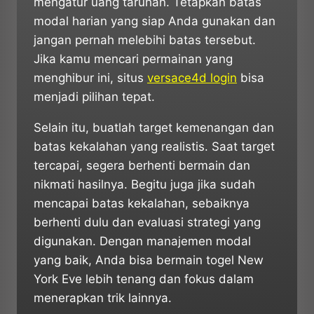
mengatur uang taruhan. Tetapkan batas
modal harian yang siap Anda gunakan dan
jangan pernah melebihi batas tersebut.
Jika kamu mencari permainan yang
menghibur ini, situs
versace4d login
bisa
menjadi pilihan tepat.
Selain itu, buatlah target kemenangan dan
batas kekalahan yang realistis. Saat target
tercapai, segera berhenti bermain dan
nikmati hasilnya. Begitu juga jika sudah
mencapai batas kekalahan, sebaiknya
berhenti dulu dan evaluasi strategi yang
digunakan. Dengan manajemen modal
yang baik, Anda bisa bermain togel New
York Eve lebih tenang dan fokus dalam
menerapkan trik lainnya.