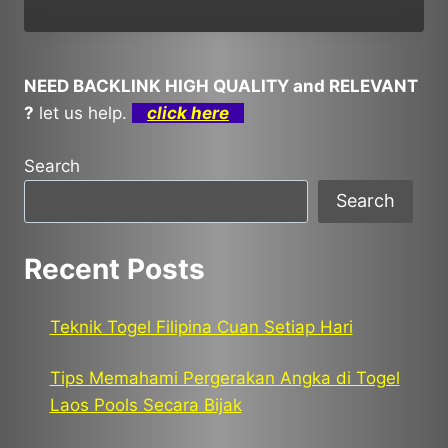
NEED BACKLINK HIGH QUALITY and RELEVANT
?
let us help.
click here
Search
Search
Recent Posts
Teknik Togel Filipina Cuan Setiap Hari
Tips Memahami Pergerakan Angka di Togel
Laos Pools Secara Bijak