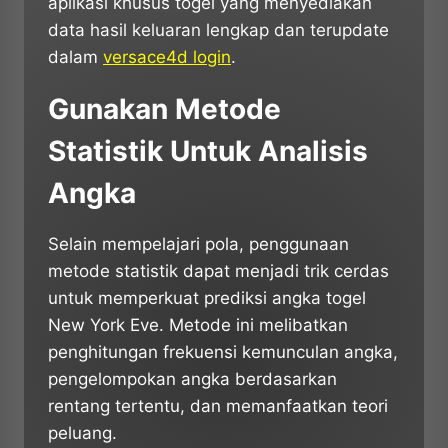
aplikasi khusus togel yang menyediakan
data hasil keluaran lengkap dan terupdate
dalam
versace4d login
.
Gunakan Metode
Statistik Untuk Analisis
Angka
Selain mempelajari pola, penggunaan
metode statistik dapat menjadi trik cerdas
untuk memperkuat prediksi angka togel
New York Eve. Metode ini melibatkan
penghitungan frekuensi kemunculan angka,
pengelompokan angka berdasarkan
rentang tertentu, dan memanfaatkan teori
peluang.