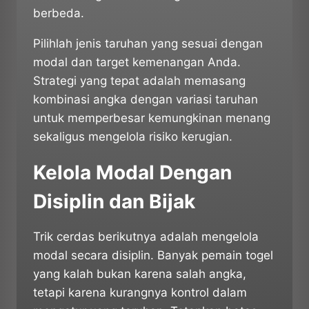
berbeda.
Pilihlah jenis taruhan yang sesuai dengan
modal dan target kemenangan Anda.
Strategi yang tepat adalah memasang
kombinasi angka dengan variasi taruhan
untuk memperbesar kemungkinan menang
sekaligus mengelola risiko kerugian.
Kelola Modal Dengan
Disiplin dan Bijak
Trik cerdas berikutnya adalah mengelola
modal secara disiplin. Banyak pemain togel
yang kalah bukan karena salah angka,
tetapi karena kurangnya kontrol dalam