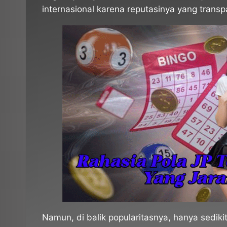
internasional karena reputasinya yang transp
Namun, di balik popularitasnya, hanya sedi