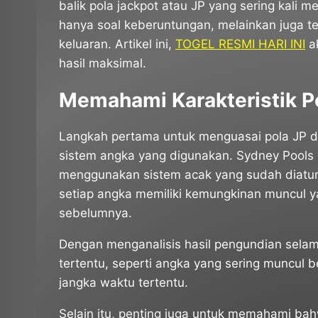
balik pola jackpot atau JP yang sering kali 
hanya soal keberuntungan, melainkan juga
keluaran. Artikel ini,
TOGEL RESMI HARI INI
ak
hasil maksimal.
Memahami Karakteristik P
Langkah pertama untuk menguasai pola JP di
sistem angka yang digunakan. Sydney Pools 
menggunakan sistem acak yang sudah diatur s
setiap angka memiliki kemungkinan muncul y
sebelumnya.
Dengan menganalisis hasil pengundian sela
tertentu, seperti angka yang sering muncul 
jangka waktu tertentu.
Selain itu, penting juga untuk memahami b