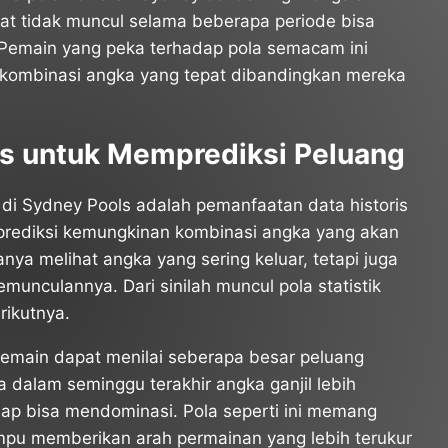
at tidak muncul selama beberapa periode bisa
 Pemain yang peka terhadap pola semacam ini
 kombinasi angka yang tepat dibandingkan mereka
s untuk Memprediksi Peluang
 di Sydney Pools adalah pemanfaatan data historis
prediksi kemungkinan kombinasi angka yang akan
nya melihat angka yang sering keluar, tetapi juga
emunculannya. Dari sinilah muncul pola statistik
rikutnya.
main dapat menilai seberapa besar peluang
a dalam seminggu terakhir angka ganjil lebih
ap bisa mendominasi. Pola seperti ini memang
ampu memberikan arah permainan yang lebih terukur