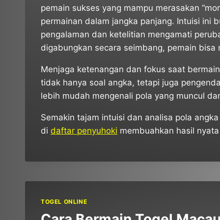
pemain sukses yang mampu merasakan “mo
permainan dalam jangka panjang. Intuisi ini b
pengalaman dan ketelitian mengamati perubah
digabungkan secara seimbang, pemain bisa m
Menjaga ketenangan dan fokus saat bermain 
tidak hanya soal angka, tetapi juga pengenda
lebih mudah mengenali pola yang muncul dan
Semakin tajam intuisi dan analisa pola angk
di
daftar penyuhoki
membuahkan hasil nyata
TOGEL ONLINE
Cara Bermain Togel Maca