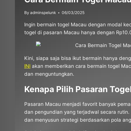
By
adminspelunk
06/03/2025
Ingin bermain togel Macau dengan modal kec
togel di pasaran Macau hanya dengan Rp10.
Kini, siapa saja bisa ikut bermain hanya den
INI
akan memberikan cara bermain togel Mac
dan menguntungkan.
Kenapa Pilih Pasaran Tog
Pasaran Macau menjadi favorit banyak pemain
dan pengundian yang terjadwal secara rutin
dan menyusun strategi berdasarkan pola angk