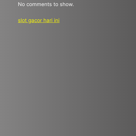
No comments to show.
slot gacor hari ini