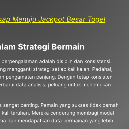
ap Menuju Jackpot Besar Togel
alam Strategi Bermain
 berpengalaman adalah disiplin dan konsistensi.
ng mengganti strategi setiap kali kalah. Padahal,
n pengamatan panjang. Dengan tetap konsisten
barui data analisis, peluang untuk menemukan
ga sangat penting. Pemain yang sukses tidak pernah
kali taruhan. Mereka cenderung membagi modal
lama dan mendapatkan data permainan yang lebih