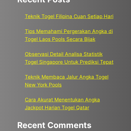
Teknik Togel Filipina Cuan Setiap Hari
Tips Memahami Pergerakan Angka di
Togel Laos Pools Secara Bijak
Observasi Detail Analisa Statistik
Togel Singapore Untuk Prediksi Tepat
Teknik Membaca Jalur Angka Togel
New York Pools
Cara Akurat Menentukan Angka
Jackpot Harian Togel Qatar
Recent Comments