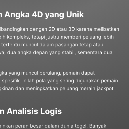
n Angka 4D yang Unik
 dibandingkan dengan 2D atau 3D karena melibatkan
bih kompleks, tetapi justru memberi peluang lebih
a tertentu muncul dalam pasangan tetap atau
lnya, dua angka depan yang stabil, sementara dua
gka yang muncul berulang, pemain dapat
spesifik. Inilah pola yang sering digunakan pemain
inan dan meningkatkan peluang meraih jackpot
 Analisis Logis
mainkan peran besar dalam dunia togel. Banyak