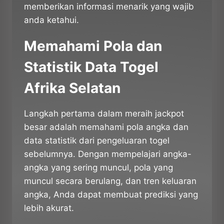
memberikan informasi menarik yang wajib
anda ketahui.
Memahami Pola dan
Statistik Data Togel
Afrika Selatan
Langkah pertama dalam meraih jackpot
besar adalah memahami pola angka dan
data statistik dari pengeluaran togel
sebelumnya. Dengan mempelajari angka-
angka yang sering muncul, pola yang
muncul secara berulang, dan tren keluaran
angka, Anda dapat membuat prediksi yang
lebih akurat.