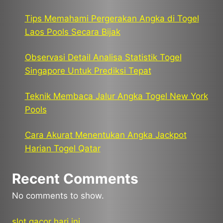
Tips Memahami Pergerakan Angka di Togel
Laos Pools Secara Bijak
Observasi Detail Analisa Statistik Togel
Singapore Untuk Prediksi Tepat
Teknik Membaca Jalur Angka Togel New York
Pools
Cara Akurat Menentukan Angka Jackpot
Harian Togel Qatar
Recent Comments
No comments to show.
slot gacor hari ini