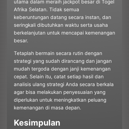
utama dalam meraih jackpot besar di Togel
Afrika Selatan. Tidak semua
keberuntungan datang secara instan, dan
seringkali dibutuhkan waktu serta usaha
berkelanjutan untuk mencapai kemenangan
besar.
Tetaplah bermain secara rutin dengan
strategi yang sudah dirancang dan jangan
mudah tergoda dengan janji kemenangan
cepat. Selain itu, catat setiap hasil dan
analisis ulang strategi Anda secara berkala
agar bisa melakukan penyesuaian yang
diperlukan untuk meningkatkan peluang
kemenangan di masa depan.
Kesimpulan