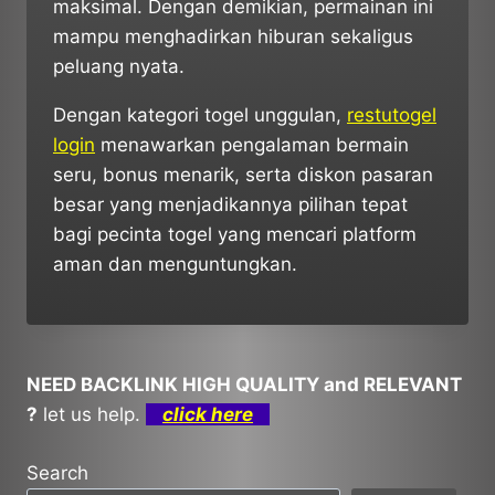
maksimal. Dengan demikian, permainan ini
mampu menghadirkan hiburan sekaligus
peluang nyata.
Dengan kategori togel unggulan,
restutogel
login
menawarkan pengalaman bermain
seru, bonus menarik, serta diskon pasaran
besar yang menjadikannya pilihan tepat
bagi pecinta togel yang mencari platform
aman dan menguntungkan.
NEED BACKLINK HIGH QUALITY and RELEVANT
?
let us help.
click here
Search