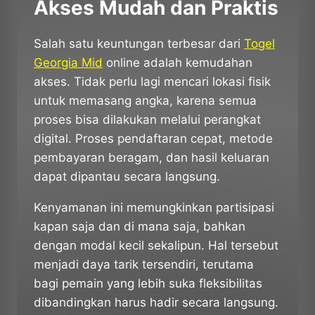
Akses Mudah dan Praktis
Salah satu keuntungan terbesar dari
Togel
Georgia Mid
online adalah kemudahan
akses. Tidak perlu lagi mencari lokasi fisik
untuk memasang angka, karena semua
proses bisa dilakukan melalui perangkat
digital. Proses pendaftaran cepat, metode
pembayaran beragam, dan hasil keluaran
dapat dipantau secara langsung.
Kenyamanan ini memungkinkan partisipasi
kapan saja dan di mana saja, bahkan
dengan modal kecil sekalipun. Hal tersebut
menjadi daya tarik tersendiri, terutama
bagi pemain yang lebih suka fleksibilitas
dibandingkan harus hadir secara langsung.