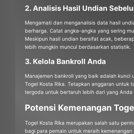
2. Analisis Hasil Undian Sebe
Mengamati dan menganalisis data hasil un
berharga. Catat angka-angka yang sering mu
Meskipun hasil undian bersifat acak, beber
lebih mungkin muncul berdasarkan statistik.
3. Kelola Bankroll Anda
Manajemen bankroll yang baik adalah kunci
Togel Kosta Rika. Tetapkan anggaran untuk 
tergoda untuk bertaruh lebih dari yang And
Potensi Kemenangan Togel
Togel Kosta Rika merupakan salah satu per
bagi para pemain untuk meraih kemenangan b