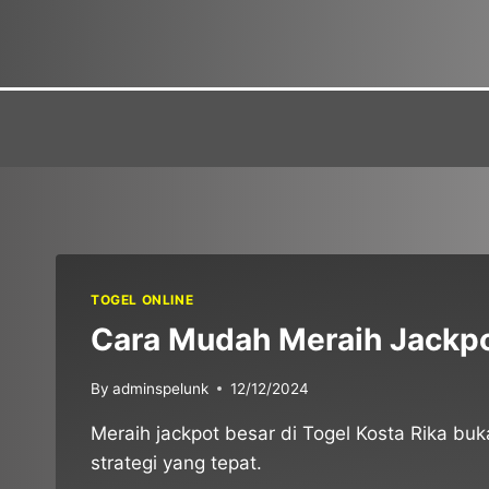
Skip
to
content
TOGEL ONLINE
Cara Mudah Meraih Jackpot
By
adminspelunk
12/12/2024
Meraih jackpot besar di Togel Kosta Rika bu
strategi yang tepat.