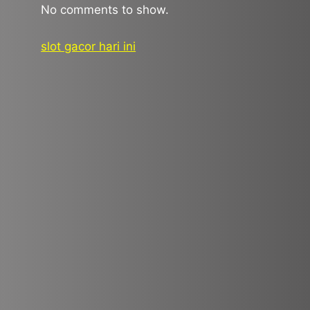
No comments to show.
slot gacor hari ini