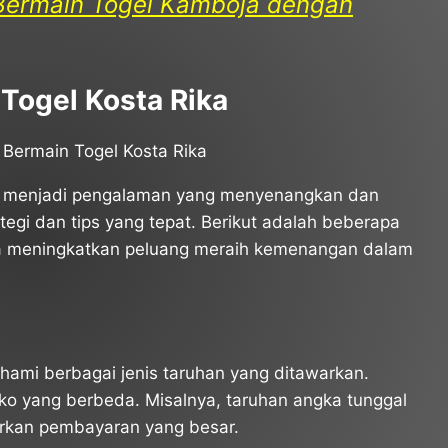
 Bermain Togel Kamboja dengan
 Togel Kosta Rika
sa menjadi pengalaman yang menyenangkan dan
gi dan tips yang tepat. Berikut adalah beberapa
da meningkatkan peluang meraih kemenangan dalam
ami berbagai jenis taruhan yang ditawarkan.
siko yang berbeda. Misalnya, taruhan angka tunggal
warkan pembayaran yang besar.